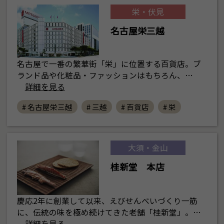
栄・伏見
名古屋栄三越
名古屋で一番の繁華街「栄」に位置する百貨店。ブ
ランド品や化粧品・ファッションはもちろん、…
詳細を見る
# 名古屋栄三越
# 三越
# 百貨店
# 栄
大須・金山
桂新堂 本店
慶応2年に創業して以来、えびせんべいづくり一筋
に、伝統の味を極め続けてきた老舗「桂新堂」。…
詳細を見る