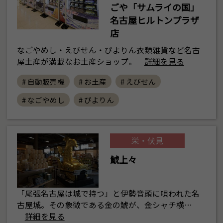
ごや「サムライの国」
名古屋ヒルトンプラザ
店
なごやめし・えびせん・ぴよりん衣類雑貨など名古
屋土産が満載なお土産ショップ。
詳細を見る
# 自動販売機
# お土産
# えびせん
# なごやめし
# ぴよりん
栄・伏見
鯱上々
「尾張名古屋は城で持つ」と伊勢音頭に唄われた名
古屋城。その象徴である金の鯱が、金シャチ横…
詳細を見る