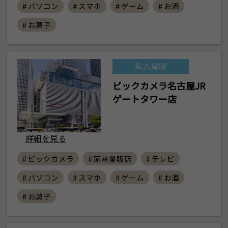
# パソコン
# スマホ
# ゲーム
# お酒
# お菓子
名古屋駅
ビックカメラ名古屋JR
ゲートタワー店
詳細を見る
# ビックカメラ
# 家電量販店
# テレビ
# パソコン
# スマホ
# ゲーム
# お酒
# お菓子