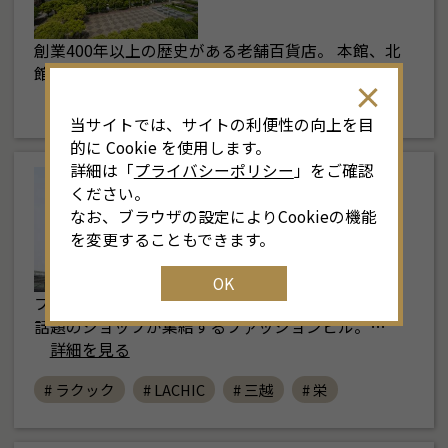
創業400年以上の歴史がある老舗百貨店。 本館、北
館、南館の３館からなり、本館地下１階・地下…
詳細を見る
当サイトでは、サイトの利便性の向上を目
的に Cookie を使用します。
詳細は「
プライバシーポリシー
」をご確認
栄・伏見
ください。
なお、ブラウザの設定によりCookieの機能
ラシック
を変更することもできます。
OK
ファッションからインテリアやフードまで、人気や
話題のショップが集結するファッションビル。…
詳細を見る
# ラクック
# LACHIC
# 三越
# 栄