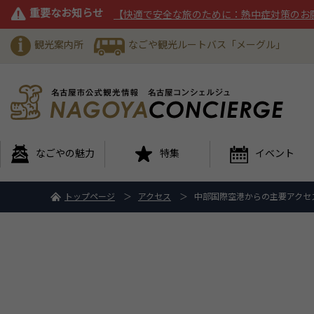
重要なお知らせ
【快適で安全な旅のために：熱中症対策のお
観光案内所
なごや観光ルートバス「メーグル」
なごやの魅力
特集
イベント
トップページ
アクセス
中部国際空港からの主要アクセ