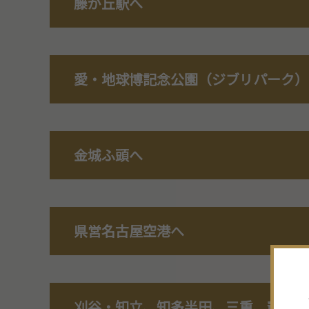
藤が丘駅へ
愛・地球博記念公園（ジブリパーク）
金城ふ頭へ
県営名古屋空港へ
刈谷・知立、知多半田、三重、静岡方