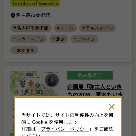
名古屋市美術館
# 名古屋市美術館
# アート
# テキスタイル
# スウェーデン
# 北欧
# デザイン
# おすすめ
名古屋近郊
企画展「弥生人といき
もの2026 草木もいき
もの」
当サイトでは、サイトの利便性の向上を目
2026年7月18日(土) ～
的に Cookie を使用します。
9月13日(日)
詳細は「
プライバシーポリシー
」をご確認
ください。