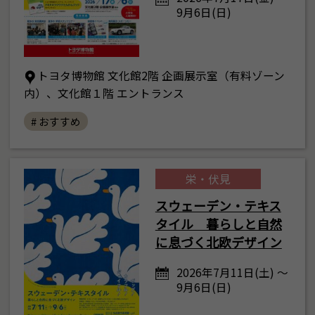
9月6日(日)
トヨタ博物館 文化館2階 企画展示室（有料ゾーン
内）、文化館１階 エントランス
# おすすめ
栄・伏見
スウェーデン・テキス
タイル 暮らしと自然
に息づく北欧デザイン
2026年7月11日(土) ～
9月6日(日)