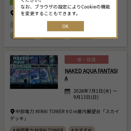
なお、ブラウザの設定によりCookieの機能
〒452-0932 愛知県清須市朝日貝塚1番地
を変更することもできます。
# あいち朝日遺跡ミュージアム
# 朝日遺跡
OK
# 弥生時代
# 古墳時代
# おすすめ
栄・伏見
NAKED AQUA FANTASI
A
2026年7月1日(水) ～
9月13日(日)
中部電力 MIRAI TOWER 9０m屋内展望台「スカイ
デッキ」
# 中部電力 MIRAI TOWER
# おすすめ