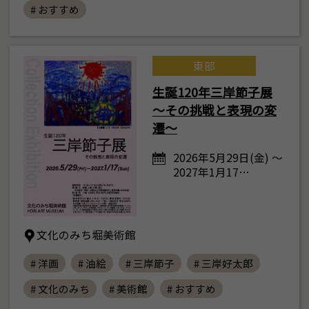
# おすすめ
東部
生誕120年三岸節子展
～その挑戦と表現の変
遷～
2026年5月29日(金) ～
2027年1月17…
文化のみち堀美術館
# 洋画
# 油絵
# 三岸節子
# 三岸好太郎
# 文化のみち
# 美術館
# おすすめ