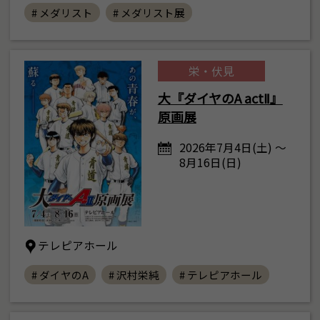
# メダリスト
# メダリスト展
栄・伏見
大『ダイヤのA actⅡ』
原画展
2026年7月4日(土) ～
8月16日(日)
テレピアホール
# ダイヤのA
# 沢村栄純
# テレピアホール