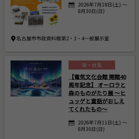
2026年7月18日(土) ～
8月30日(日)
名古屋市市政資料館第2・3・4一般展示室
栄・伏見
【電気文化会館 開館40
周年記念】 オーロラと
森のものがたり展 ～ヒ
ュッゲと童話がおしえ
てくれたもの～
2026年7月11日(土) ～
8月30日(日)