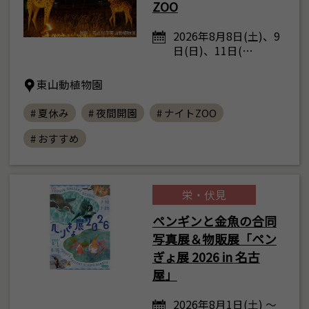
ZOO
2026年8月8日(土)、9
日(日)、11日(…
東山動植物園
# 夏休み
# 夜間開園
# ナイトZOO
# おすすめ
栄・伏見
ペンギンと金魚の合同
写真展＆物販展「ペン
ぎょ展 2026 in 名古
屋」
2026年8月1日(土) ～