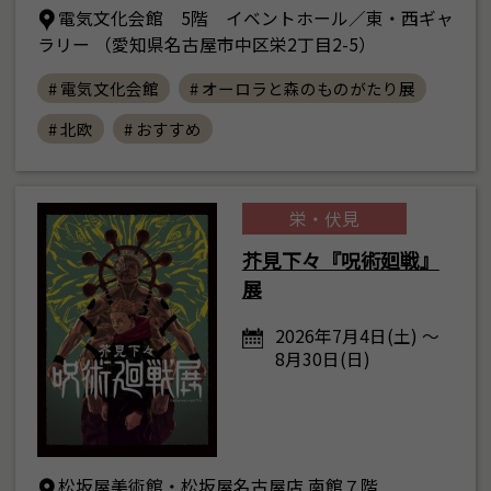
電気文化会館 5階 イベントホール／東・西ギャ
ラリー （愛知県名古屋市中区栄2丁目2-5）
# 電気文化会館
# オーロラと森のものがたり展
# 北欧
# おすすめ
栄・伏見
芥見下々『呪術廻戦』
展
2026年7月4日(土) ～
8月30日(日)
松坂屋美術館・松坂屋名古屋店 南館７階