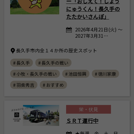
ー「おしえて！しょう
にゅうくん！長久手の
たたかいさんぽ」
2026年4月21日(火) ～
2027年3月31…
長久手市内全１４か所の歴史スポット
# 長久手
# 長久手の戦い
# 小牧・長久手の戦い
# 池田恒興
# 徳川家康
# 羽柴秀吉
# おすすめ
栄・伏見
ＳＲＴ運行中
★毎週、金、土、日、