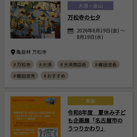
大須・金山
万松寺の七夕
2026年6月19日(金) ～
8月19日(水)
亀岳林 万松寺
# 万松寺
# 大須
# 大須商店街
# 織田信長
# 織田信秀
# おすすめ
東部
令和8年度 夏休み子ど
も企画展「名古屋市の
うつりかわり」