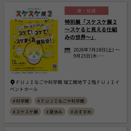
栄・伏見
特別展「スケスケ展２
～スケると見える仕組
みの世界～」
2026年7月18日(土) ～
9月23日(水･…
ＦＵＪＩなごや科学館 理工館地下２階ＦＵＪＩイ
ベントホール
# 科学館
# ＦＵＪＩなごや科学館
# スケスケ展
# 夏休み
# おすすめ