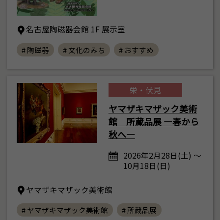
名古屋陶磁器会館 1F 展示室
# 陶磁器
# 文化のみち
# おすすめ
栄・伏見
ヤマザキマザック美術
館 所蔵品展 ―春から
秋へ―
2026年2月28日(土) ～
10月18日(日)
ヤマザキマザック美術館
# ヤマザキマザック美術館
# 所蔵品展