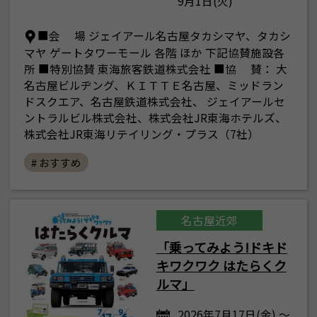
9月1日(火)
■会 場 ジェイアール名古屋タカシマヤ、タカシ
マヤ ゲートタワーモール 各階 ほか 下記協賛施設各
所 ■特別協賛 東海旅客鉄道株式会社 ■協 賛： 大
名古屋ビルヂング、ＫＩＴＴＥ名古屋、ミッドラン
ドスクエア、名古屋鉄道株式会社、 ジェイアールセ
ントラルビル株式会社、株式会社JR東海ホテルズ、
株式会社JR東海リテイリング・プラス（7社）
# おすすめ
名古屋近郊
「乗ってみよう!ドキド
キワクワク はたらくク
ルマ」
2026年7月17日(金) ～