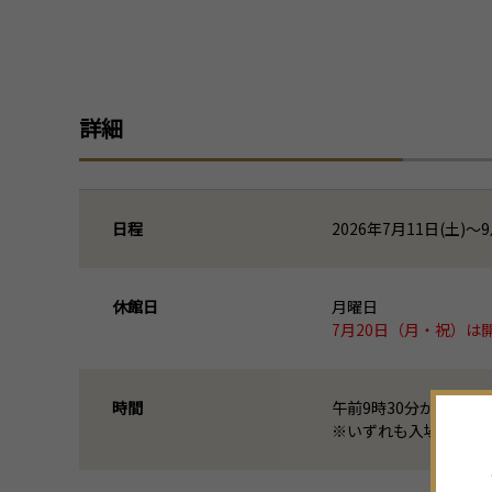
詳細
日程
2026年7月11日(土)～9
休館日
月曜日
7月20日（月・祝）は開
時間
午前9時30分から午
※いずれも入場は閉館3