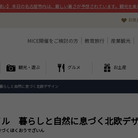
願い】 本日の名古屋市内は、厳しい暑さが予想されています。観光を楽
お気
MICE開催をご検討の方
教育旅行
産業観光
観光・遊ぶ
グルメ
お土産
暮らしと自然に息づく北欧デザイン
イル 暮らしと自然に息づく北欧デ
きづくほくおうでざいん