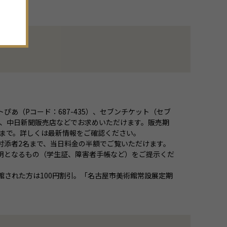
。
トぴあ（Pコード：687-435）、セブンチケット（セブ
美術館、中日新聞販売店などでお求めいただけます。販売期
日〕まで。詳しくは最新情報をご確認ください。
付添者2名まで、当日料金の半額でご覧いただけます。
明となるもの（学生証、障害者手帳など）をご提示くだ
館された方は100円割引。「名古屋市美術館常設展定期