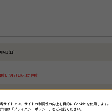
月6日(日)
館し7月21日(火)が休館
後5時まで（金曜日は午後8時まで）
0分前まで
当サイトでは、サイトの利便性の向上を目的に Cookie を使用します。
詳細は「
プライバシーポリシー
」をご確認ください。