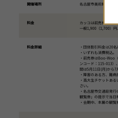
開催場所
名古屋市美術館
料金
カッコは前売券、団体
一般1,900（1,700
料金詳細
・団体割引料金は20
・いずれも消費税込。
・前売券はBoo-Wo
ンコード：115-01
間は5月11日(月)か
・障害のある方、難病
・高大生チケットある
さい。
・名古屋市交通局発行
観覧券」の提示で当日
・会期中、本展の観覧