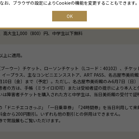
なお、ブラウザの設定によりCookieの機能を変更することもできます
OK
の価格
）円、高大生1,000（800）円、中学生以下無料
名以上に適用。
o（ブーウー）チケット、ローソンチケット（Lコード：40102）、チケッ
3）、イープラス、主なコンビニエンスストア、ART PASS、名古屋市
ら7月10日〔金〕まで（予定）。ただし、名古屋市美術館のみ6月7日〔
患者の方は、手帳（ミライロID可）または受給者証の提示により本人と
いは障害者チケットを購入された方と中学生は、当日美術館の受付で証
の「ドニチエコきっぷ」「一日乗車券」「24時間券」を当日利用して来
料金から200円割引。いずれも他の割引との併用はできません。
券で常設展もご覧いただけます。