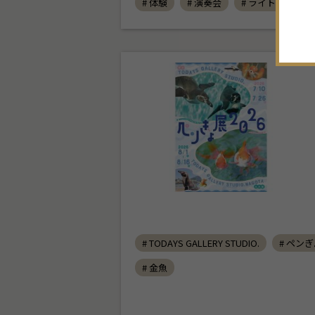
# 体験
# 演奏会
# ライトアップ
19
20
21
22
23
24
25
26
27
28
29
30
31
1
# TODAYS GALLERY STUDIO.
# ペン
# 金魚