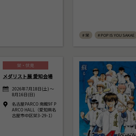
# 栄
# POP IS YOU SAKAE
栄・伏見
メダリスト展 愛知会場
2026年7月18日(土) ～
8月16日(日)
名古屋PARCO 南館9F P
ARCO HALL（愛知県名
古屋市中区栄3-29-1）