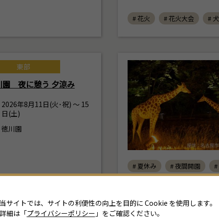
# 花火
# 花火大会
# 
東部
川園 夜に憩う 夕涼み
2026年8月11日(火･祝) ～ 15
日(土)
8
徳川園
月
2026年
日
月
火
水
木
金
土
# 夏休み
# 夜間開園
#
26
27
28
29
30
31
1
2
3
4
5
6
7
8
当サイトでは、サイトの利便性の向上を目的に Cookie を使用します。
詳細は「
プライバシーポリシー
」をご確認ください。
9
10
11
12
13
14
15