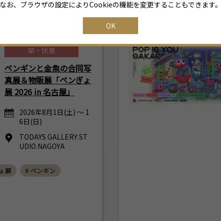
# おすすめ
なお、ブラウザの設定によりCookieの機能を変更することもできます
16
17
18
19
20
21
22
OK
23
24
25
26
27
28
29
栄・伏見
30
31
1
2
3
4
5
ペンギンと金魚の合同写
真展＆物販展「ペンぎょ
展 2026 in 名古屋」
2026年8月1日(土) ～ 1
6日(日)
TODAYS GALLERY ST
UDIO.NAGOYA
ぎょ展
# ペンギン