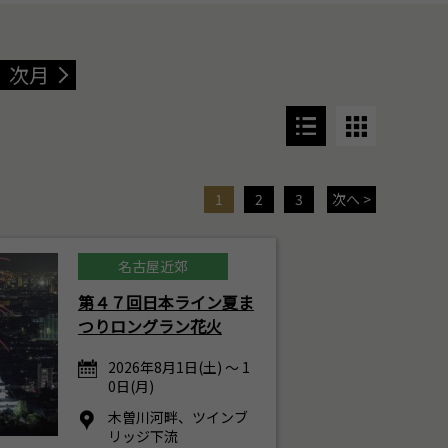
次月
1
2
3
次へ >
名古屋近郊
第４７回日本ライン夏ま
つりロングラン花火
2026年8月1日(土) ～ 1
0日(月)
木曽川河畔、ツインブ
リッジ下流