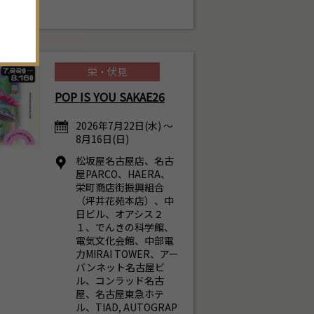
。
20
21
22
23
24
25
26
27
28
29
30
1
2
3
栄・伏見
POP IS YOU SAKAE26
2026年7月22日(水) ～
8月16日(日)
松坂屋名古屋店、名古
屋PARCO、HAERA、
栄町商店街振興組合
（坪井花苑本店）、中
日ビル、オアシス２
１、でんきの科学館、
電気文化会館、中部電
力MIRAI TOWER、アー
バンネット名古屋ビ
ル、コンラッド名古
屋、名古屋東急ホテ
ル、TIAD, AUTOGRAP