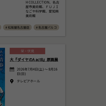
H COLLECTION、名古
屋市美術館、ＦＵＪＩ
なごや科学館、愛知県
美術館
# 松坂屋名古屋店
# 名古屋パルコ
栄・伏見
大『ダイヤのA actⅡ』原画展
2026年7月4日(土) ～ 8月16
日(日)
テレピアホール