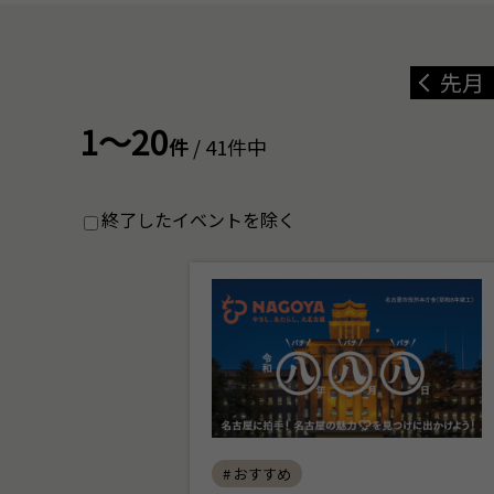
先月
1～20
件
/ 41件中
終了したイベントを除く
# おすすめ