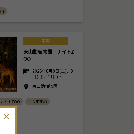
犬山
東部
東山動植物園 ナイトZ
OO
2026年8月8日(土)、9
日(日)、11日(…
9
月
2026年
東山動植物園
日
月
火
水
木
金
土
 ナイトZOO
# おすすめ
30
31
1
2
3
4
5
6
7
8
9
10
11
12
13
14
15
16
17
18
19