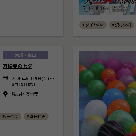
# ダイヤのA
# 沢村栄純
大須・金山
万松寺の七夕
2026年6月19日(金) ～
8月19日(水)
亀岳林 万松寺
# 織田信長
# 織田信秀