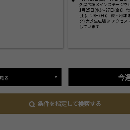
久屋広場メインステージをは
1月25日(水)～27日(金)】 Y
(土)、29日(日)】 愛・地
ク) 大芝生広場 ※ アクセ
しています
今
見る
条件を指定して検索する