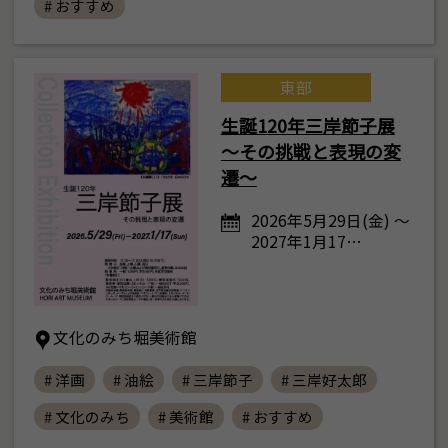
# おすすめ
東部
生誕120年三岸節子展
～その挑戦と表現の変
遷～
2026年5月29日(金) ～
2027年1月17…
文化のみち堀美術館
# 洋画
# 油絵
# 三岸節子
# 三岸好太郎
# 文化のみち
# 美術館
# おすすめ