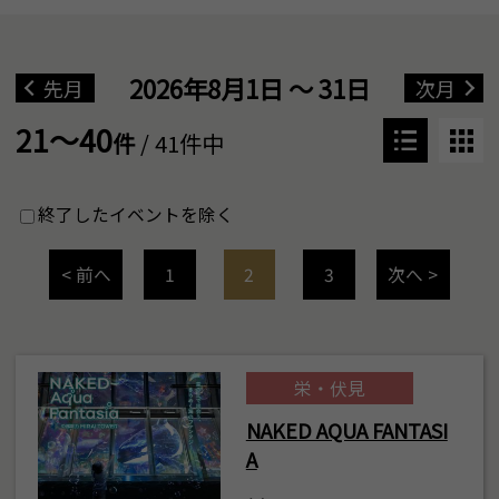
2026年8月1日 ～ 31日
先月
次月
21～40
件
/ 41件中
終了したイベントを除く
< 前へ
1
2
3
次へ >
栄・伏見
NAKED AQUA FANTASI
A