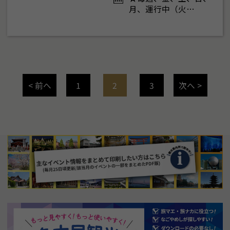
月、運行中（火…
< 前へ
1
2
3
次へ >