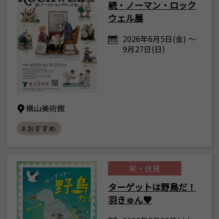
続・ノーマン・ロック
ウェル展
2026年6月5日(金) ～
9月27日(日)
横山美術館
# おすすめ
栄・伏見
ターゲットは野鳥だ！
羽きゅん♥
8
<<
>>