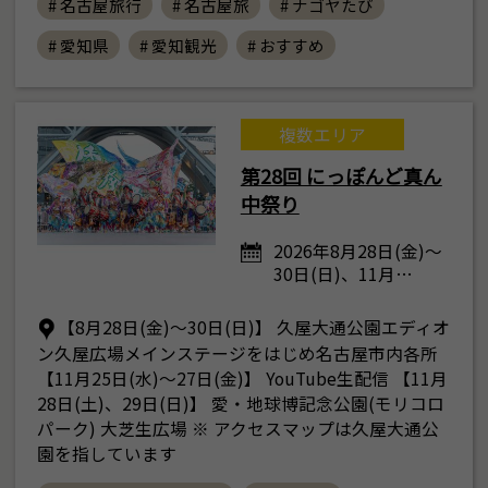
# 名古屋旅行
# 名古屋旅
# ナゴヤたび
# 愛知県
# 愛知観光
# おすすめ
複数エリア
第28回 にっぽんど真ん
中祭り
2026年8月28日(金)～
30日(日)、11月…
【8月28日(金)～30日(日)】 久屋大通公園エディオ
ン久屋広場メインステージをはじめ名古屋市内各所
【11月25日(水)～27日(金)】 YouTube生配信 【11月
28日(土)、29日(日)】 愛・地球博記念公園(モリコロ
パーク) 大芝生広場 ※ アクセスマップは久屋大通公
園を指しています