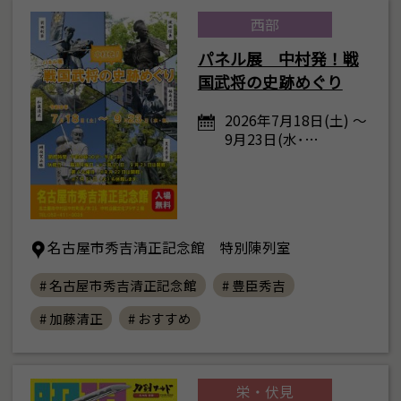
西部
パネル展 中村発！戦
国武将の史跡めぐり
2026年7月18日(土) ～
9月23日(水･…
名古屋市秀吉清正記念館 特別陳列室
# 名古屋市秀吉清正記念館
# 豊臣秀吉
# 加藤清正
# おすすめ
栄・伏見