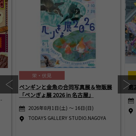
栄・伏見
ペンギンと金魚の合同写真展＆物販展
第
「ペンぎょ展 2026 in 名古屋」
…
2026年8月1日(土) ～ 16日(日)
TODAYS GALLERY STUDIO.NAGOYA