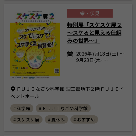
栄・伏見
特別展「スケスケ展２
～スケると見える仕組
みの世界～」
2026年7月18日(土) ～
9月23日(水･…
ＦＵＪＩなごや科学館 理工館地下２階ＦＵＪＩイ
ベントホール
# 科学館
# ＦＵＪＩなごや科学館
# スケスケ展
# 夏休み
# おすすめ