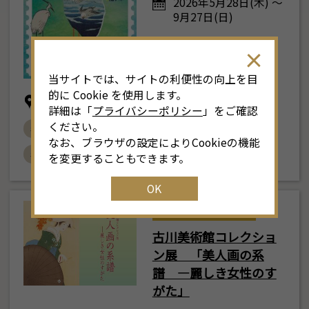
月
2026年
2026年5月28日(木) ～
9月27日(日)
土
日
月
火
水
木
金
土
4
26
27
28
29
30
31
1
3
当サイトでは、サイトの利便性の向上を目
11
2
3
4
5
6
7
8
6
的に Cookie を使用します。
三菱UFJ銀行 貨幣・浮世絵ミュージアム
詳細は「
プライバシーポリシー
」をご確認
18
9
10
11
12
13
14
15
1
ください。
# 浮世絵
# 貨幣・浮世絵ミュージアム
なお、ブラウザの設定によりCookieの機能
# おすすめ
25
16
17
18
19
20
21
22
2
を変更することもできます。
OK
1
23
24
25
26
27
28
29
2
東部
30
31
1
2
3
4
5
古川美術館コレクショ
ン展 「美人画の系
譜 ―麗しき女性のす
がた」