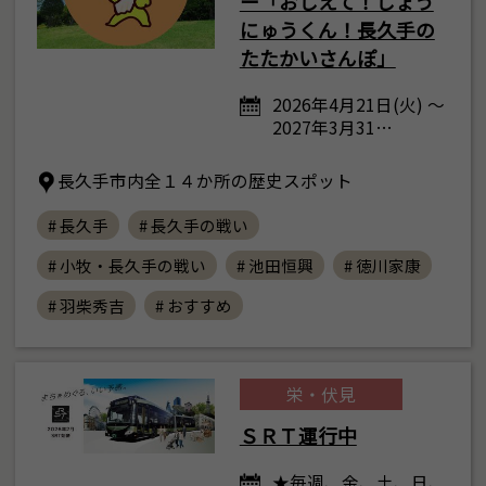
ー「おしえて！しょう
にゅうくん！長久手の
たたかいさんぽ」
2026年4月21日(火) ～
2027年3月31…
長久手市内全１４か所の歴史スポット
# 長久手
# 長久手の戦い
# 小牧・長久手の戦い
# 池田恒興
# 徳川家康
# 羽柴秀吉
# おすすめ
栄・伏見
ＳＲＴ運行中
★毎週、金、土、日、