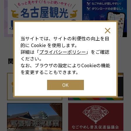
8
月
<<
2026年
>>
土
日
月
火
水
木
金
土
4
26
27
28
29
30
31
1
3
当サイトでは、サイトの利便性の向上を目
11
2
3
4
5
6
7
8
6
的に Cookie を使用します。
詳細は「
プライバシーポリシー
」をご確認
18
9
10
11
12
13
14
15
1
ください。
関連リンク
なお、ブラウザの設定によりCookieの機能
25
16
17
18
19
20
21
22
2
を変更することもできます。
OK
1
23
24
25
26
27
28
29
2
30
31
1
2
3
4
5