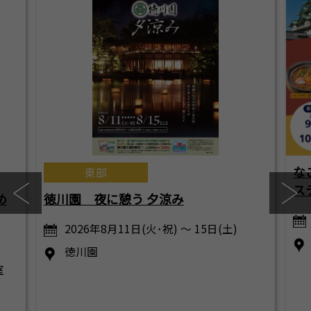
な
東部
ス
め
徳川園 夜に憩う 夕涼み
2026年8月11日(火･祝) ～ 15日(土)
…
徳川園
室