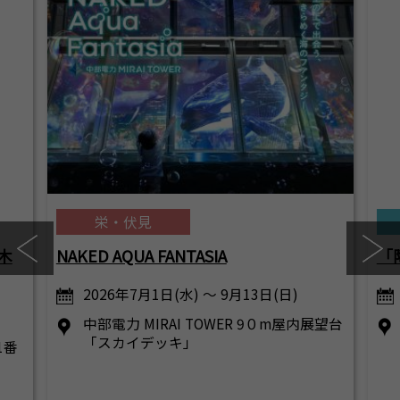
栄・伏見
木
NAKED AQUA FANTASIA
「
2026年7月1日(水) ～ 9月13日(日)
中部電力 MIRAI TOWER 9０m屋内展望台
「スカイデッキ」
1番