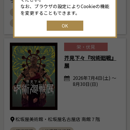
ラリー （愛知県名古屋市中区栄2丁目2-5）
なお、ブラウザの設定によりCookieの機能
# 電気文化会館
# オーロラと森のものがたり展
25
16
17
18
19
20
21
22
2
を変更することもできます。
# 北欧
# おすすめ
OK
1
23
24
25
26
27
28
29
2
30
31
1
2
3
4
5
栄・伏見
芥見下々『呪術廻戦』
展
2026年7月4日(土) ～
8月30日(日)
松坂屋美術館・松坂屋名古屋店 南館７階