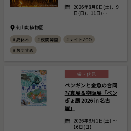
2026年8月8日(土)、9
日(日)、11日(…
東山動植物園
# 夏休み
# 夜間開園
# ナイトZOO
# おすすめ
栄・伏見
ペンギンと金魚の合同
写真展＆物販展「ペン
ぎょ展 2026 in 名古
屋」
2026年8月1日(土) ～
16日(日)