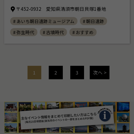
〒452-0932 愛知県清須市朝日貝塚1番地
# あいち朝日遺跡ミュージアム
# 朝日遺跡
# 弥生時代
# 古墳時代
# おすすめ
1
2
3
次へ >