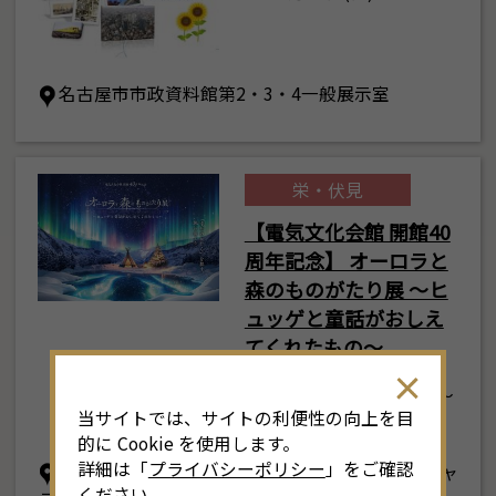
名古屋市市政資料館第2・3・4一般展示室
栄・伏見
【電気文化会館 開館40
周年記念】 オーロラと
8
森のものがたり展 ～ヒ
月
<<
2026年
>>
ュッゲと童話がおしえ
土
日
月
火
水
木
金
土
てくれたもの～
4
26
27
28
29
30
31
1
3
2026年7月11日(土) ～
当サイトでは、サイトの利便性の向上を目
8月30日(日)
11
2
3
4
5
6
7
8
6
的に Cookie を使用します。
詳細は「
プライバシーポリシー
」をご確認
電気文化会館 5階 イベントホール／東・西ギャ
18
9
10
11
12
13
14
15
1
ください。