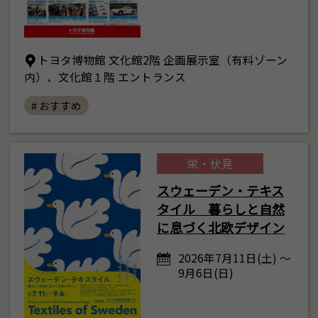
トヨタ博物館 文化館2階 企画展示室（有料ゾーン
内）、文化館１階 エントランス
# おすすめ
栄・伏見
スウェーデン・テキス
タイル 暮らしと自然
に息づく北欧デザイン
2026年7月11日(土) ～
9月6日(日)