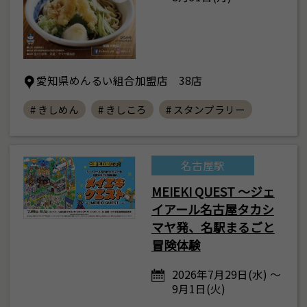
愛知県めんるい組合加盟店 38店
# きしめん
# きしころ
# スタンプラリー
名古屋駅
MEIEKI QUEST ～ジェ
イアール名古屋タカシ
マヤ発、名駅まるごと
冒険体験
2026年7月29日(水) ～
9月1日(火)