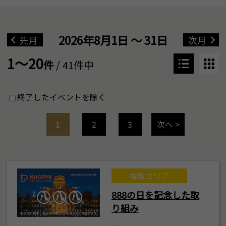
2026年8月1日 ～ 31日
先月
次月
1～20
件
/ 41件中
終了したイベントを除く
1
2
3
次へ >
複数エリア
888の日を記念した取
り組み