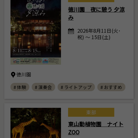
徳川園 夜に憩う 夕涼
み
2026年8月11日(火･
祝) ～ 15日(土)
徳川園
# 体験
# 演奏会
# ライトアップ
# おすすめ
東部
東山動植物園 ナイト
ZOO