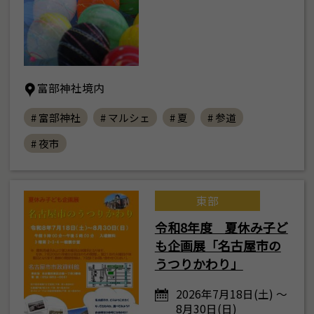
富部神社境内
# 富部神社
# マルシェ
# 夏
# 参道
# 夜市
東部
令和8年度 夏休み子ど
も企画展「名古屋市の
うつりかわり」
2026年7月18日(土) ～
8月30日(日)