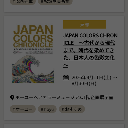
# 呪術廻戦
# 松坂屋美術館
東部
JAPAN COLORS CHRON
ICLE ～古代から現代
まで。時代を染めてき
た、日本人の色彩文化
～
2026年4月11日(土) ～
8月30日(日)
ホーユーヘアカラーミュージアム1階企画展示室
# ホーユー
# hoyu
# おすすめ