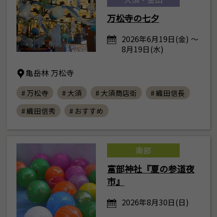
万松寺の七夕
2026年6月19日(金) ～
8月19日(水)
亀岳林 万松寺
# 万松寺
# 大須
# 大須商店街
# 織田信長
# 織田信秀
# おすすめ
南部
富部神社『夏の参道夜
市』
2026年8月30日(日)