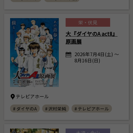
栄・伏見
大『ダイヤのA actⅡ』
原画展
2026年7月4日(土) ～
8月16日(日)
テレピアホール
# ダイヤのA
# 沢村栄純
# テレピアホール
大須・金山