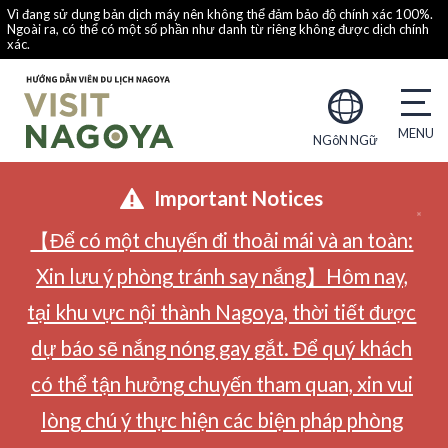
Vì đang sử dụng bản dịch máy nên không thể đảm bảo độ chính xác 100%.
Ngoài ra, có thể có một số phần như danh từ riêng không được dịch chính
xác.
NGôN NGữ
Important Notices
【Để có một chuyến đi thoải mái và an toàn:
Xin lưu ý phòng tránh say nắng】Hôm nay,
tại khu vực nội thành Nagoya, thời tiết được
dự báo sẽ nắng nóng gay gắt. Để quý khách
có thể tận hưởng chuyến tham quan, xin vui
lòng chú ý thực hiện các biện pháp phòng