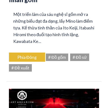
Một triển lãm của sáu nghệ sĩ gốm mở ra
những biểu đạt đa dạng, lấy Mino làm điểm
tựa. Kế thừa tinh thần của Ito Keiji, Itabashi
Hiromi theo đuổi tạo hình tĩnh lặng,
Kawabata Ke...
Phía Đông
# Đồ gốm
# Đồ sứ
# Đề xuất