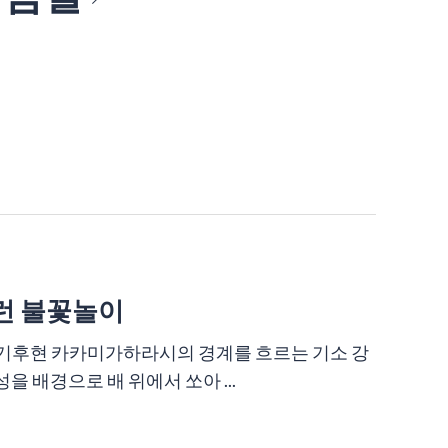
롱런 불꽃놀이
누야마와 기후현 카카미가하라시의 경계를 흐르는 기소 강
 배경으로 배 위에서 쏘아 ...