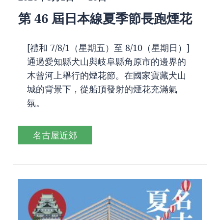
第 46 屆日本線夏季節長跑煙花
[禮和 7/8/1（星期五）至 8/10（星期日）]
通過愛知縣犬山與岐阜縣角原市的邊界的
木曾河上舉行的煙花節。在國家寶藏犬山
城的背景下，從船頂發射的煙花充滿氣
氛。
名古屋近郊