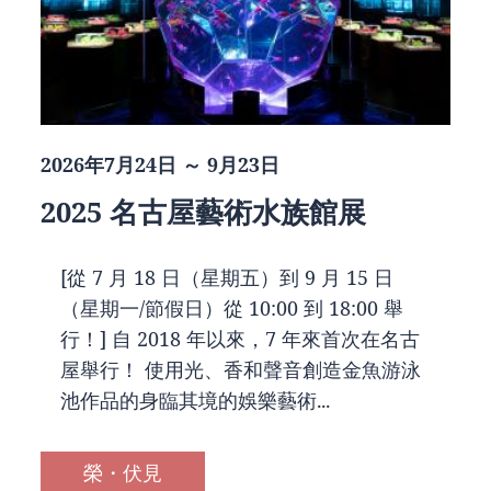
2026年7月24日 ～ 9月23日
2025 名古屋藝術水族館展
[從 7 月 18 日（星期五）到 9 月 15 日
（星期一/節假日）從 10:00 到 18:00 舉
行！] 自 2018 年以來，7 年來首次在名古
屋舉行！ 使用光、香和聲音創造金魚游泳
池作品的身臨其境的娛樂藝術...
榮・伏見