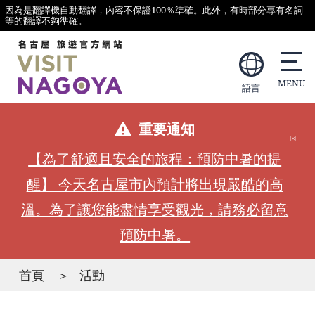
因為是翻譯機自動翻譯，內容不保證100％準確。此外，有時部分專有名詞
等的翻譯不夠準確。
語言
重要通知
【為了舒適且安全的旅程：預防中暑的提
醒】 今天名古屋市內預計將出現嚴酷的高
溫。為了讓您能盡情享受觀光，請務必留意
預防中暑。
首頁
活動