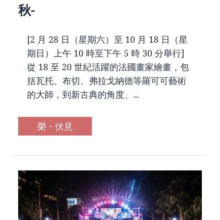
秋-
[2 月 28 日（星期六）至 10 月 18 日（星
期日）上午 10 時至下午 5 時 30 分舉行]
從 18 至 20 世紀活躍的法國畫家繪畫，包
括瓦托、布切、弗拉戈納德等羅可可藝術
的大師，到新古典的角度、...
榮・伏見