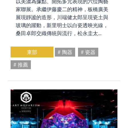
以美濃為據點、開拓多元表現的六位陶藝
家聯展。承繼伊藤慶二的精神，板橋廣美
展現靜謐的造形，川端健太郎呈現瓷土與
玻璃的躍動，新里明士以白瓷透映光線，
桑田卓郎交織傳統與流行，松永圭太...
東部
# 陶器
# 瓷器
# 推薦