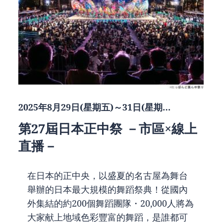
2025年8月29日(星期五)～31日(星期…
第27屆日本正中祭 －市區×線上
直播－
在日本的正中央，以盛夏的名古屋為舞台
舉辦的日本最大規模的舞蹈祭典！從國內
外集結的約200個舞蹈團隊・20,000人將為
大家献上地域色彩豐富的舞蹈，是誰都可