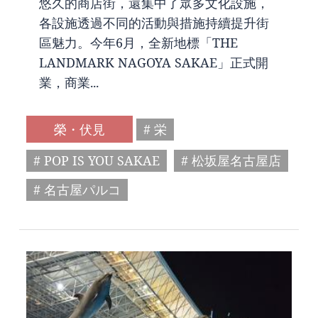
悠久的商店街，還集中了眾多文化設施，
各設施透過不同的活動與措施持續提升街
區魅力。今年6月，全新地標「THE
LANDMARK NAGOYA SAKAE」正式開
業，商業...
榮・伏見
# 栄
# POP IS YOU SAKAE
# 松坂屋名古屋店
# 名古屋パルコ