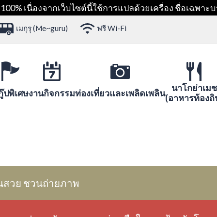
00% เนื่องจากเว็บไซต์นี้ใช้การแปลด้วยเครื่อง ชื่อเฉพาะบ
เมกุรุ (Me~guru)
ฟรี Wi-Fi
นาโกย่าเมช
ู๊ปพิเศษ
งานกิจกรรม
ท่องเที่ยวและเพลิดเพลิน
(อาหารท้องถิ
นสวย ชวนถ่ายภาพ