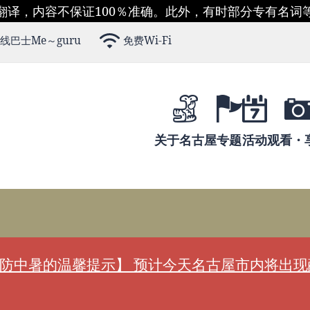
翻译，内容不保证100％准确。此外，有时部分专有名词
线巴士Me～guru
免费Wi-Fi
关于名古屋
专题
活动
观看・
防中暑的温馨提示】 预计今天名古屋市内将出