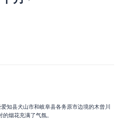
）] 在流经爱知县犬山市和岐阜县各务原市边境的木曾川
射的烟花充满了气氛。