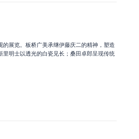
现的展览。板桥广美承继伊藤庆二的精神，塑造
新里明士以透光的白瓷见长；桑田卓郎呈现传统