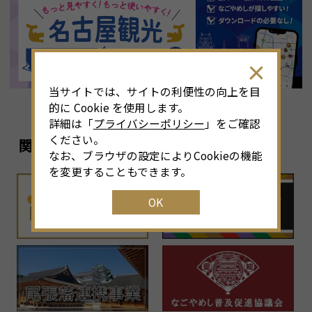
8
月
<<
2026年
>>
土
日
月
火
水
木
金
土
4
26
27
28
29
30
31
1
3
当サイトでは、サイトの利便性の向上を目
11
2
3
4
5
6
7
8
6
的に Cookie を使用します。
詳細は「
プライバシーポリシー
」をご確認
18
9
10
11
12
13
14
15
1
ください。
関連リンク
なお、ブラウザの設定によりCookieの機能
25
16
17
18
19
20
21
22
2
を変更することもできます。
OK
1
23
24
25
26
27
28
29
2
30
31
1
2
3
4
5