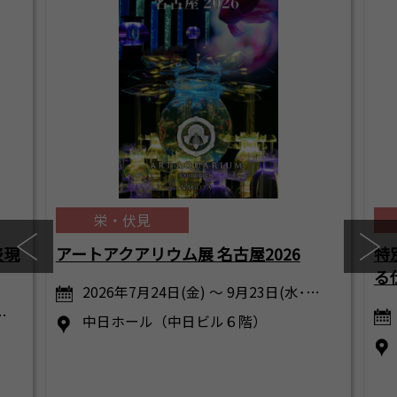
栄・伏見
表現
アートアクアリウム展 名古屋2026
特
る
2026年7月24日(金) ～ 9月23日(水･…
…
中日ホール（中日ビル６階）