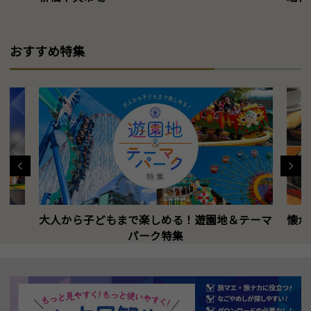
おすすめ特集
大人から子どもまで楽しめる！遊園地＆テーマ
懐か
パーク特集