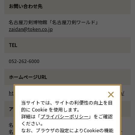
お問い合わせ先
名古屋刀剣博物館「名古屋刀剣ワールド」
zaidan@token.co.jp
TEL
052-262-6000
ホームページURL
https://www.meihaku.jp/event-hideyoshi-hidenaga/
当サイトでは、サイトの利便性の向上を目
アクセス
的に Cookie を使用します。
詳細は「
プライバシーポリシー
」をご確認
ください。
名古屋市営地下鉄名城線「矢場町駅」下車徒歩10分
なお、ブラウザの設定によりCookieの機能
名古屋市営地下鉄鶴舞線「大須観音駅」下車徒歩9分