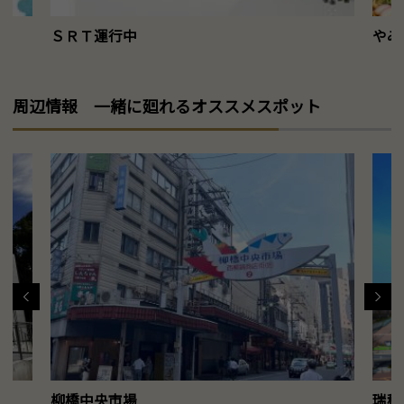
ＳＲＴ運行中
やみ
周辺情報 一緒に廻れるオススメスポット
柳橋中央市場
瑞穂