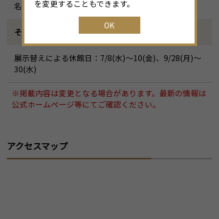
を変更することもできます。
名古屋市営地下鉄東山線「伏見駅」下車徒歩12分
OK
その他ご案内
展示替えによる休館日：7/8(水)～10(金)、9/28(月)～
30(水)
※掲載内容は変更となる場合があります。最新の情報は
公式ホームページ等にてご確認ください。
アクセスマップ