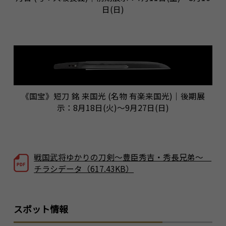
日(日)
《国宝》短刀 銘 来国光 (名物 有楽来国光)｜後期展
示：8月18日(火)～9月27日(日)
戦国武将ゆかりの刀剣～豊臣秀吉・秀長兄弟～
チラシデータ（617.43KB）
スポット情報