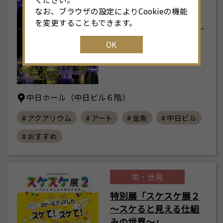
名古屋2026
なお、ブラウザの設定によりCookieの機能
を変更することもできます。
2026年7月24日(金) ～
9月23日(水･…
OK
中日ホール（中日ビル６階）
# アクアリウム
# アート
# 金魚
# 中日ビル
# おすすめ
栄・伏見
特別展「スケスケ展２
～スケると見える仕組
みの世界～」