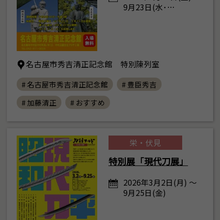
9月23日(水･…
名古屋市秀吉清正記念館 特別陳列室
# 名古屋市秀吉清正記念館
# 豊臣秀吉
# 加藤清正
# おすすめ
栄・伏見
特別展「現代刀展」
2026年3月2日(月) ～
9月25日(金)