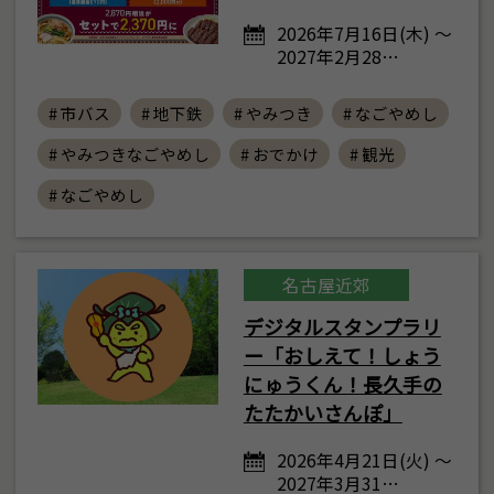
2026年7月16日(木) ～
2027年2月28…
# 市バス
# 地下鉄
# やみつき
# なごやめし
# やみつきなごやめし
# おでかけ
# 観光
# なごやめし
名古屋近郊
デジタルスタンプラリ
ー「おしえて！しょう
にゅうくん！長久手の
たたかいさんぽ」
2026年4月21日(火) ～
2027年3月31…