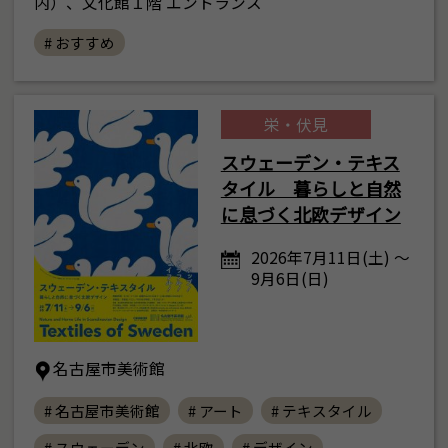
内）、文化館１階 エントランス
# おすすめ
栄・伏見
スウェーデン・テキス
タイル 暮らしと自然
に息づく北欧デザイン
2026年7月11日(土) ～
9月6日(日)
名古屋市美術館
# 名古屋市美術館
# アート
# テキスタイル
# スウェーデン
# 北欧
# デザイン