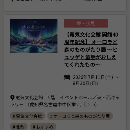
栄・伏見
【電気文化会館 開館40
周年記念】 オーロラと
森のものがたり展 ～ヒ
ュッゲと童話がおしえ
てくれたもの～
2026年7月11日(土) ～
8月30日(日)
電気文化会館 5階 イベントホール／東・西ギャ
ラリー （愛知県名古屋市中区栄2丁目2-5）
# 電気文化会館
# オーロラと森のものがたり展
# 北欧
# おすすめ