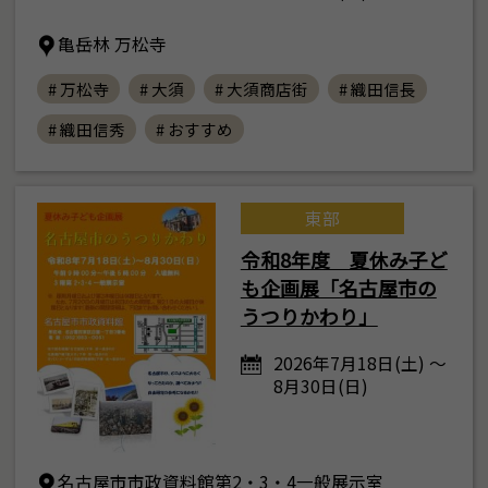
亀岳林 万松寺
# 万松寺
# 大須
# 大須商店街
# 織田信長
# 織田信秀
# おすすめ
東部
令和8年度 夏休み子ど
も企画展「名古屋市の
うつりかわり」
2026年7月18日(土) ～
8月30日(日)
名古屋市市政資料館第2・3・4一般展示室