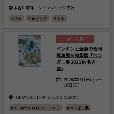
木曽川河畔、ツインブリッジ下流
# 花火
# 花火大会
# 犬山
栄・伏見
ペンギンと金魚の合同
写真展＆物販展「ペン
ぎょ展 2026 in 名古
屋」
2026年8月1日(土) ～
16日(日)
TODAYS GALLERY STUDIO.NAGOYA
# TODAYS GALLERY STUDIO.
# ペンぎょ展