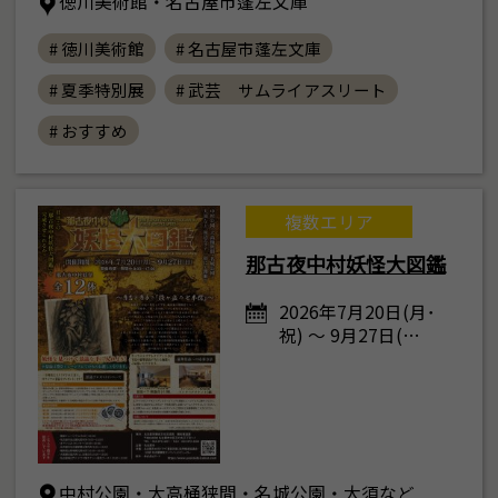
徳川美術館・名古屋市蓬左文庫
# 徳川美術館
# 名古屋市蓬左文庫
# 夏季特別展
# 武芸 サムライアスリート
# おすすめ
複数エリア
那古夜中村妖怪大図鑑
2026年7月20日(月･
祝) ～ 9月27日(…
中村公園・大高桶狭間・名城公園・大須など