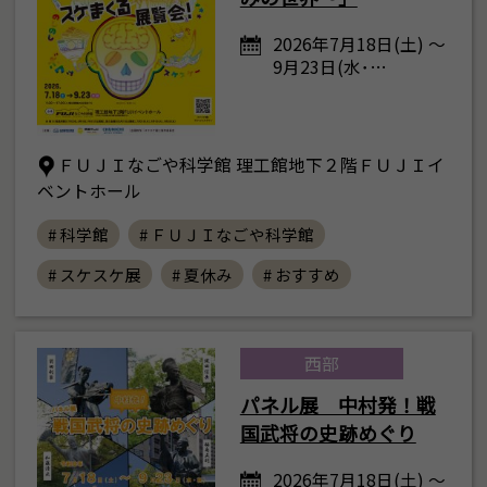
2026年7月18日(土) ～
9月23日(水･…
ＦＵＪＩなごや科学館 理工館地下２階ＦＵＪＩイ
ベントホール
# 科学館
# ＦＵＪＩなごや科学館
# スケスケ展
# 夏休み
# おすすめ
西部
パネル展 中村発！戦
国武将の史跡めぐり
2026年7月18日(土) ～