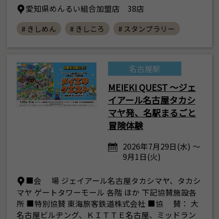
愛知県めんるい組合加盟店 38店
# きしめん
# きしころ
# スタンプラリー
名古屋駅
MEIEKI QUEST ～ジェ
イアール名古屋タカシ
マヤ発、名駅まるごと
冒険体験
2026年7月29日(水) ～
9月1日(火)
■会 場 ジェイアール名古屋タカシマヤ、タカシ
マヤ ゲートタワーモール 各階 ほか 下記協賛施設各
所 ■特別協賛 東海旅客鉄道株式会社 ■協 賛： 大
名古屋ビルヂング、ＫＩＴＴＥ名古屋、ミッドラン