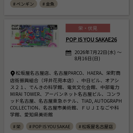
# ペンギン
# 金魚
栄・伏見
POP IS YOU SAKAE26
2026年7月22日(水) ～
8月16日(日)
松坂屋名古屋店、名古屋PARCO、HAERA、栄町商
店街振興組合（坪井花苑本店）、中日ビル、オアシ
ス２１、でんきの科学館、電気文化会館、中部電力
MIRAI TOWER、アーバンネット名古屋ビル、コンラ
ッド名古屋、名古屋東急ホテル、TIAD, AUTOGRAPH
COLLECTION、名古屋市美術館、ＦＵＪＩなごや科
学館、愛知県美術館
# 栄
# POP IS YOU SAKAE
# 松坂屋名古屋店