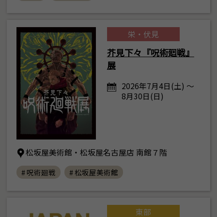
栄・伏見
芥見下々『呪術廻戦』
展
2026年7月4日(土) ～
8月30日(日)
松坂屋美術館・松坂屋名古屋店 南館７階
# 呪術廻戦
# 松坂屋美術館
東部