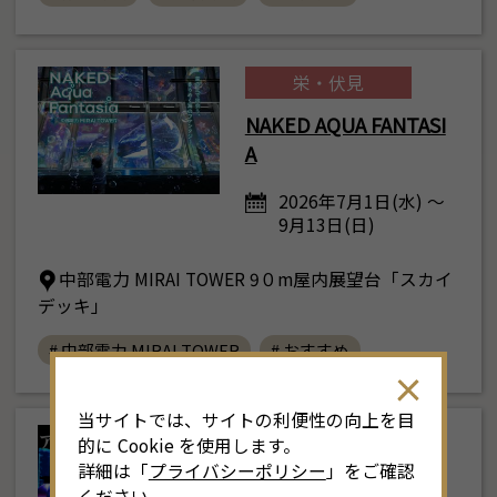
栄・伏見
NAKED AQUA FANTASI
A
2026年7月1日(水) ～
9月13日(日)
中部電力 MIRAI TOWER 9０m屋内展望台「スカイ
デッキ」
# 中部電力 MIRAI TOWER
# おすすめ
当サイトでは、サイトの利便性の向上を目
栄・伏見
的に Cookie を使用します。
詳細は「
プライバシーポリシー
」をご確認
アートアクアリウム展
ください。