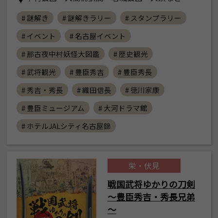
# 謎解き
# 謎解きラリー
# スタンプラリー
# イベント
# 名古屋イベント
# 那古夜中村妖怪大図鑑
# 歴史観光
# 武将観光
# 豊臣秀吉
# 豊臣秀長
# 秀吉・秀長
# 織田信長
# 徳川家康
# 豊臣ミュージアム
# 大河ドラマ館
# ホテルJALシティ名古屋錦
栄・伏見
戦国武将ゆかりの刀剣
～豊臣秀吉・秀長兄弟
～