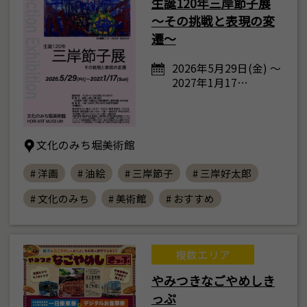
生誕120年三岸節子展
～その挑戦と表現の変
遷～
2026年5月29日(金) ～
2027年1月17…
文化のみち堀美術館
# 洋画
# 油絵
# 三岸節子
# 三岸好太郎
# 文化のみち
# 美術館
# おすすめ
複数エリア
やみつきなごやめしき
っぷ