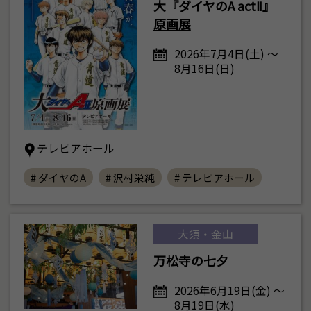
大『ダイヤのA actⅡ』
原画展
2026年7月4日(土) ～
8月16日(日)
テレピアホール
# ダイヤのA
# 沢村栄純
# テレピアホール
大須・金山
万松寺の七夕
2026年6月19日(金) ～
8月19日(水)