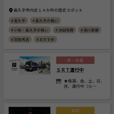
長久手市内全１４か所の歴史スポット
# 長久手
# 長久手の戦い
# 小牧・長久手の戦い
# 池田恒興
# 徳川家康
# 羽柴秀吉
# おすすめ
栄・伏見
ＳＲＴ運行中
★毎週、金、土、日、
月、運行中（火…
東部