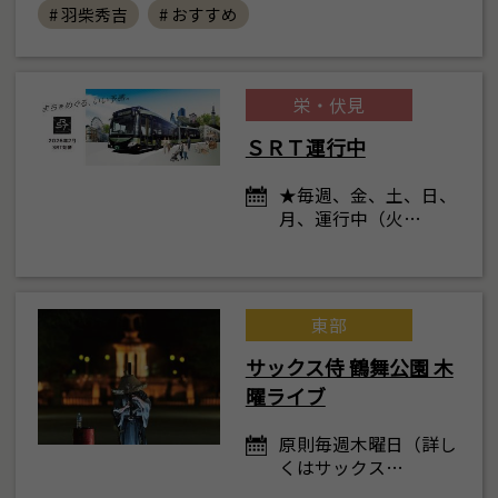
# 羽柴秀吉
# おすすめ
栄・伏見
ＳＲＴ運行中
★毎週、金、土、日、
月、運行中（火…
東部
サックス侍 鶴舞公園 木
曜ライブ
原則毎週木曜日（詳し
くはサックス…