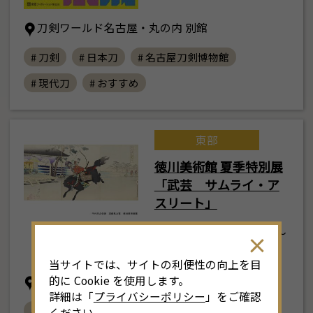
刀剣ワールド名古屋・丸の内 別館
# 刀剣
# 日本刀
# 名古屋刀剣博物館
# 現代刀
# おすすめ
東部
徳川美術館 夏季特別展
「武芸 サムライ・ア
スリート」
2026年7月25日(土) ～
9月27日(日)
当サイトでは、サイトの利便性の向上を目
的に Cookie を使用します。
徳川美術館・名古屋市蓬左文庫
詳細は「
プライバシーポリシー
」をご確認
# 徳川美術館
# 名古屋市蓬左文庫
ください。