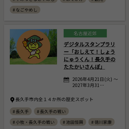
# なごやめし
名古屋近郊
デジタルスタンプラリ
ー「おしえて！しょう
にゅうくん！長久手の
たたかいさんぽ」
2026年4月21日(火) ～
2027年3月31…
長久手市内全１４か所の歴史スポット
# 長久手
# 長久手の戦い
# 小牧・長久手の戦い
# 池田恒興
# 徳川家康