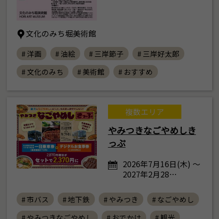
文化のみち堀美術館
# 洋画
# 油絵
# 三岸節子
# 三岸好太郎
# 文化のみち
# 美術館
# おすすめ
複数エリア
やみつきなごやめしき
っぷ
2026年7月16日(木) ～
2027年2月28…
# 市バス
# 地下鉄
# やみつき
# なごやめし
# やみつきなごやめし
# おでかけ
# 観光