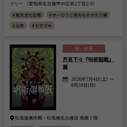
ラリー （愛知県名古屋市中区栄2丁目2-5）
# 電気文化会館
# オーロラと森のものがたり展
# 北欧
# おすすめ
栄・伏見
芥見下々『呪術廻戦』
展
2026年7月4日(土) ～
8月30日(日)
松坂屋美術館・松坂屋名古屋店 南館７階