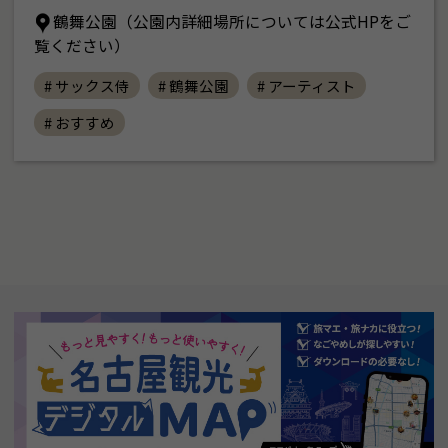
鶴舞公園（公園内詳細場所については公式HPをご
覧ください）
# サックス侍
# 鶴舞公園
# アーティスト
# おすすめ