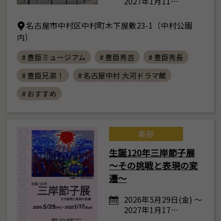
2027年1月11…
名古屋市中村区中村町木下屋敷23-1（中村公園
内）
# 豊臣ミュージアム
# 豊臣秀吉
# 豊臣秀長
# 豊臣兄弟！
# 名古屋中村 大河ドラマ館
# おすすめ
東部
生誕120年三岸節子展
～その挑戦と表現の変
遷～
2026年5月29日(金) ～
2027年1月17…