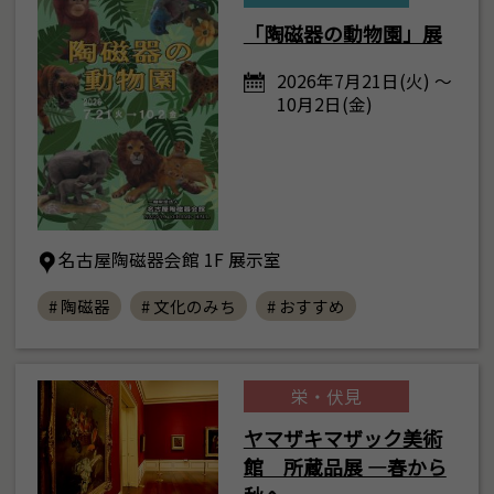
「陶磁器の動物園」展
2026年7月21日(火) ～
10月2日(金)
名古屋陶磁器会館 1F 展示室
# 陶磁器
# 文化のみち
# おすすめ
栄・伏見
ヤマザキマザック美術
館 所蔵品展 ―春から