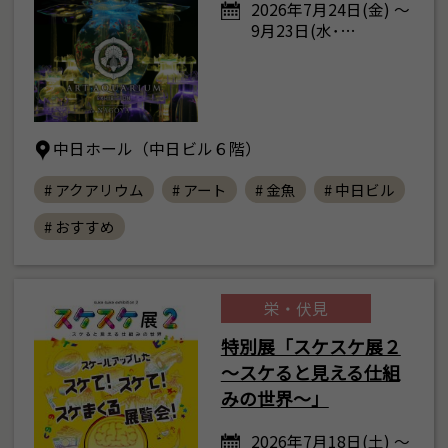
2026年7月24日(金) ～
9月23日(水･…
中日ホール（中日ビル６階）
# アクアリウム
# アート
# 金魚
# 中日ビル
# おすすめ
栄・伏見
特別展「スケスケ展２
～スケると見える仕組
みの世界～」
2026年7月18日(土) ～