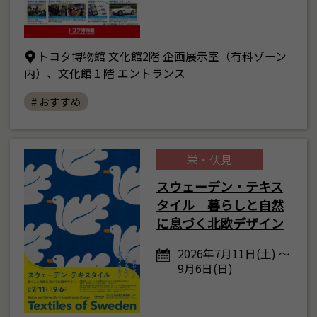
トヨタ博物館 文化館2階 企画展示室（有料ゾーン
内）、文化館１階 エントランス
# おすすめ
栄・伏見
スウェーデン・テキス
タイル 暮らしと自然
に息づく北欧デザイン
2026年7月11日(土) ～
9月6日(日)