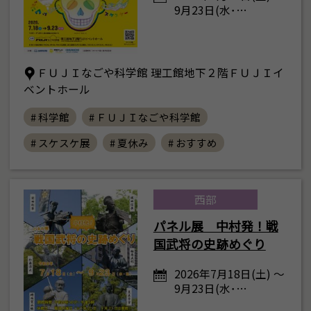
9月23日(水･…
ＦＵＪＩなごや科学館 理工館地下２階ＦＵＪＩイ
ベントホール
# 科学館
# ＦＵＪＩなごや科学館
# スケスケ展
# 夏休み
# おすすめ
西部
パネル展 中村発！戦
国武将の史跡めぐり
2026年7月18日(土) ～
9月23日(水･…