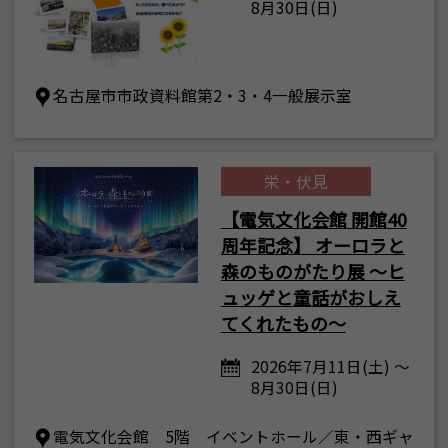
8月30日(日)
名古屋市市政資料館第2・3・4一般展示室
栄・伏見
【電気文化会館 開館40
周年記念】 オーロラと
森のものがたり展 ～ヒ
ュッゲと童話がおしえ
てくれたもの～
2026年7月11日(土) ～
8月30日(日)
電気文化会館 5階 イベントホール／東・西ギャ