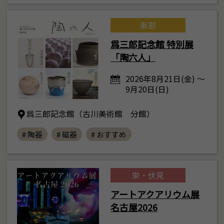
東部
爲三郎記念館 特別展
「陶六人」
2026年8月21日(金) ～
9月20日(日)
爲三郎記念館（古川美術館 分館）
# 陶器
# 磁器
# おすすめ
栄・伏見
アートアクアリウム展
名古屋2026