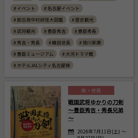
# イベント
# 名古屋イベント
# 那古夜中村妖怪大図鑑
# 歴史観光
# 武将観光
# 豊臣秀吉
# 豊臣秀長
# 秀吉・秀長
# 織田信長
# 徳川家康
# 豊臣ミュージアム
# 大河ドラマ館
# ホテルJALシティ名古屋錦
栄・伏見
戦国武将ゆかりの刀剣
～豊臣秀吉・秀長兄弟
～
2026年7月11日(土) ～
9月27日(日)