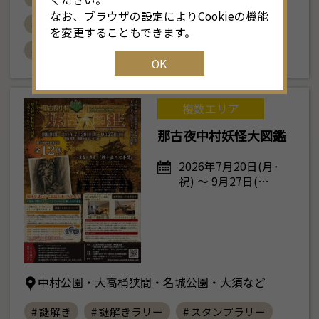
なお、ブラウザの設定によりCookieの機能
# 夏季特別展
# 武芸 サムライアスリート
を変更することもできます。
# おすすめ
OK
複数エリア
那古夜中村妖怪大図鑑
2026年7月20日(月･
祝) ～ 9月27日(…
中村公園・大高桶狭間・名城公園・大須など
# 謎解き
# 謎解きラリー
# スタンプラリー