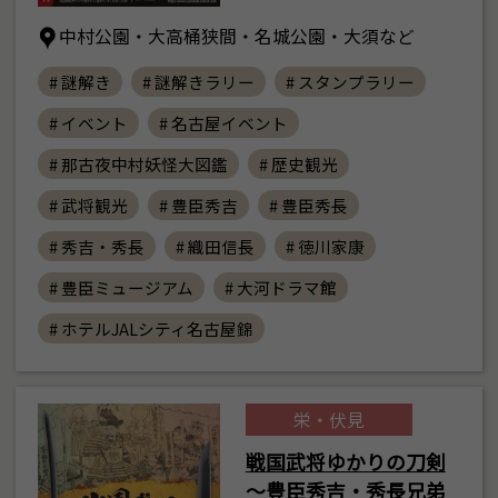
中村公園・大高桶狭間・名城公園・大須など
# 謎解き
# 謎解きラリー
# スタンプラリー
# イベント
# 名古屋イベント
# 那古夜中村妖怪大図鑑
# 歴史観光
# 武将観光
# 豊臣秀吉
# 豊臣秀長
# 秀吉・秀長
# 織田信長
# 徳川家康
# 豊臣ミュージアム
# 大河ドラマ館
# ホテルJALシティ名古屋錦
栄・伏見
戦国武将ゆかりの刀剣
～豊臣秀吉・秀長兄弟