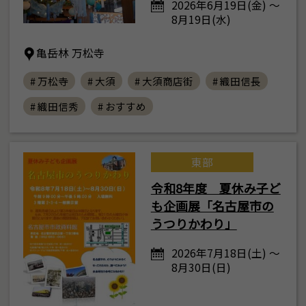
2026年6月19日(金) ～
8月19日(水)
亀岳林 万松寺
# 万松寺
# 大須
# 大須商店街
# 織田信長
# 織田信秀
# おすすめ
東部
令和8年度 夏休み子ど
も企画展「名古屋市の
うつりかわり」
2026年7月18日(土) ～
8月30日(日)