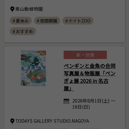
東山動植物園
# 夏休み
# 夜間開園
# ナイトZOO
# おすすめ
栄・伏見
ペンギンと金魚の合同
写真展＆物販展「ペン
ぎょ展 2026 in 名古
屋」
2026年8月1日(土) ～
16日(日)
TODAYS GALLERY STUDIO.NAGOYA