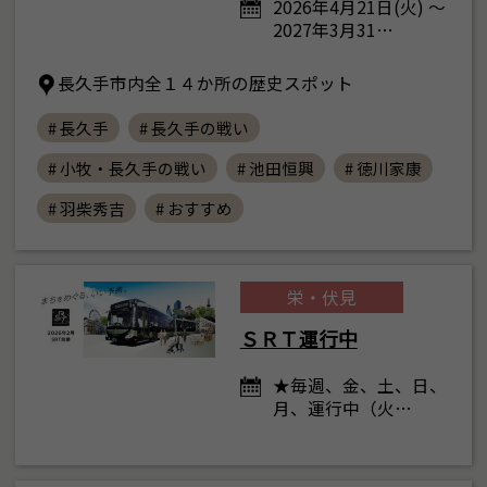
2026年4月21日(火) ～
2027年3月31…
長久手市内全１４か所の歴史スポット
# 長久手
# 長久手の戦い
# 小牧・長久手の戦い
# 池田恒興
# 徳川家康
# 羽柴秀吉
# おすすめ
栄・伏見
ＳＲＴ運行中
★毎週、金、土、日、
月、運行中（火…