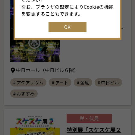
なお、ブラウザの設定によりCookieの機能
アートアクアリウム展
を変更することもできます。
名古屋2026
OK
2026年7月24日(金) ～
9月23日(水･…
中日ホール（中日ビル６階）
# アクアリウム
# アート
# 金魚
# 中日ビル
# おすすめ
栄・伏見
特別展「スケスケ展２