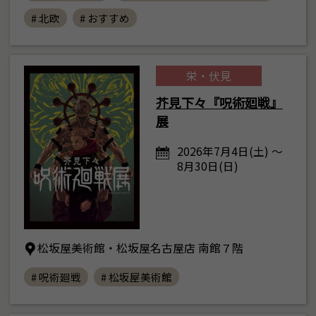
# 北欧
# おすすめ
栄・伏見
芥見下々『呪術廻戦』
展
2026年7月4日(土) ～
8月30日(日)
松坂屋美術館・松坂屋名古屋店 南館７階
# 呪術廻戦
# 松坂屋美術館