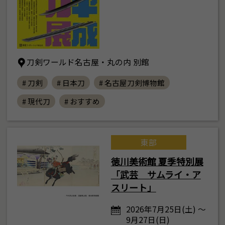
刀剣ワールド名古屋・丸の内 別館
# 刀剣
# 日本刀
# 名古屋刀剣博物館
# 現代刀
# おすすめ
東部
徳川美術館 夏季特別展
「武芸 サムライ・ア
スリート」
2026年7月25日(土) ～
9月27日(日)