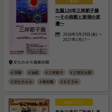
東部
生誕120年三岸節子展
～その挑戦と表現の変
遷～
2026年5月29日(金) ～
2027年1月17…
文化のみち堀美術館
# 洋画
# 油絵
# 三岸節子
# 三岸好太郎
# 文化のみち
# 美術館
# おすすめ
複数エリア
やみつきなごやめしき