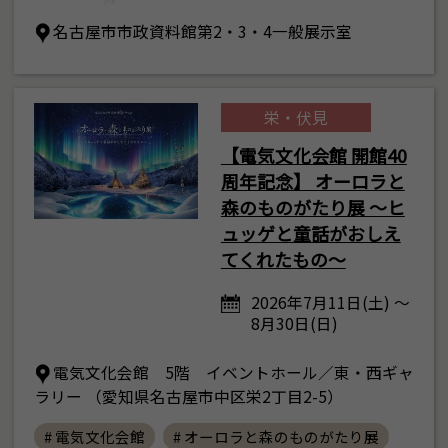
名古屋市市政資料館第2・3・4一般展示室
栄・伏見
【電気文化会館 開館40
周年記念】 オーロラと
森のものがたり展 ～ヒ
ュッゲと童話がおしえ
てくれたもの～
2026年7月11日(土) ～
8月30日(日)
電気文化会館 5階 イベントホール／東・西ギャ
ラリー （愛知県名古屋市中区栄2丁目2-5）
# 電気文化会館
# オーロラと森のものがたり展