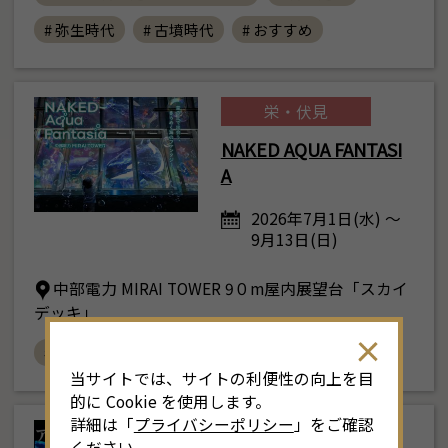
# 弥生時代
# 古墳時代
# おすすめ
栄・伏見
NAKED AQUA FANTASI
A
2026年7月1日(水) ～
9月13日(日)
中部電力 MIRAI TOWER 9０m屋内展望台「スカイ
デッキ」
# 中部電力 MIRAI TOWER
# おすすめ
当サイトでは、サイトの利便性の向上を目
的に Cookie を使用します。
詳細は「
プライバシーポリシー
」をご確認
栄・伏見
ください。