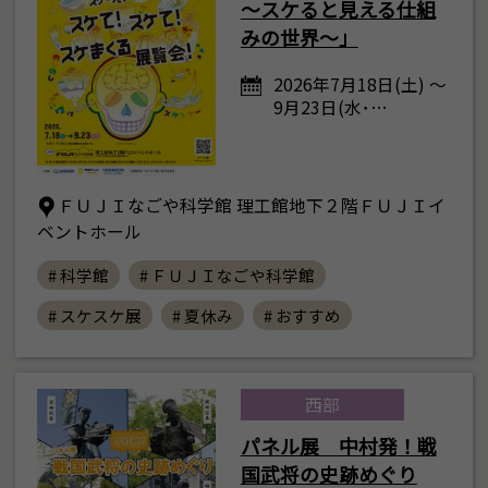
～スケると見える仕組
みの世界～」
2026年7月18日(土) ～
9月23日(水･…
ＦＵＪＩなごや科学館 理工館地下２階ＦＵＪＩイ
ベントホール
# 科学館
# ＦＵＪＩなごや科学館
# スケスケ展
# 夏休み
# おすすめ
西部
パネル展 中村発！戦
国武将の史跡めぐり