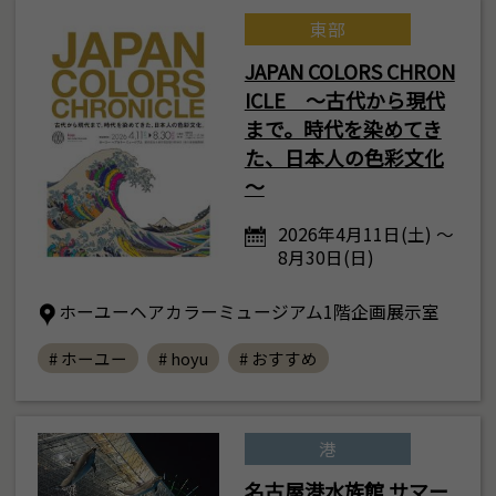
東部
JAPAN COLORS CHRON
ICLE ～古代から現代
まで。時代を染めてき
た、日本人の色彩文化
～
2026年4月11日(土) ～
8月30日(日)
ホーユーヘアカラーミュージアム1階企画展示室
# ホーユー
# hoyu
# おすすめ
港
名古屋港水族館 サマー