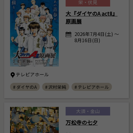
栄・伏見
大『ダイヤのA actⅡ』
原画展
2026年7月4日(土) ～
8月16日(日)
テレピアホール
# ダイヤのA
# 沢村栄純
# テレピアホール
大須・金山
万松寺の七夕