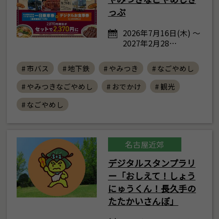
っぷ
2026年7月16日(木) ～
2027年2月28…
# 市バス
# 地下鉄
# やみつき
# なごやめし
# やみつきなごやめし
# おでかけ
# 観光
# なごやめし
名古屋近郊
デジタルスタンプラリ
ー「おしえて！しょう
にゅうくん！長久手の
たたかいさんぽ」