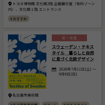
トヨタ博物館 文化館2階 企画展示室（有料ゾーン
内）、文化館１階 エントランス
# おすすめ
栄・伏見
スウェーデン・テキス
タイル 暮らしと自然
に息づく北欧デザイン
2026年7月11日(土) ～
9月6日(日)
名古屋市美術館
# 名古屋市美術館
# アート
# テキスタイル