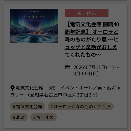
栄・伏見
【電気文化会館 開館40
周年記念】 オーロラと
森のものがたり展 ～ヒ
ュッゲと童話がおしえ
てくれたもの～
2026年7月11日(土) ～
8月30日(日)
電気文化会館 5階 イベントホール／東・西ギャ
ラリー （愛知県名古屋市中区栄2丁目2-5）
# 電気文化会館
# オーロラと森のものがたり展
# 北欧
# おすすめ