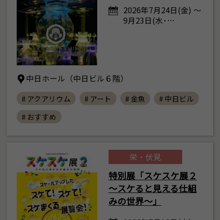
2026年7月24日(金) ～
9月23日(水･…
中日ホール（中日ビル６階）
# アクアリウム
# アート
# 金魚
# 中日ビル
# おすすめ
栄・伏見
特別展「スケスケ展２
～スケると見える仕組
みの世界～」