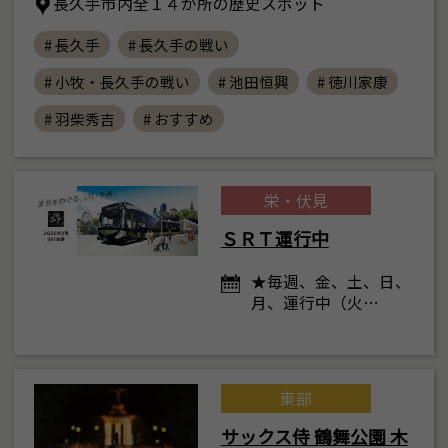
長久手市内全１４か所の歴史スポット
# 長久手
# 長久手の戦い
# 小牧・長久手の戦い
# 池田恒興
# 徳川家康
# 羽柴秀吉
# おすすめ
栄・伏見
ＳＲＴ運行中
★毎週、金、土、日、
月、運行中（火…
東部
サックス侍 鶴舞公園 木