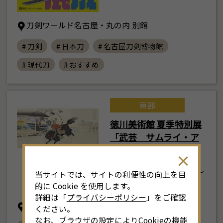
刀剣ワールド名古屋・丸の内 別館
# 刀剣
# 日本刀
# 名古屋刀剣博物館
# 現代刀
# おすすめ
東部
徳川美術館 夏季特別展
「武芸 サムライ・ア
スリート」
2026年7月25日(土) ～
当サイトでは、サイトの利便性の向上を目
9月27日(日)
的に Cookie を使用します。
詳細は「
プライバシーポリシー
」をご確認
徳川美術館・名古屋市蓬左文庫
ください。
なお、ブラウザの設定によりCookieの機能