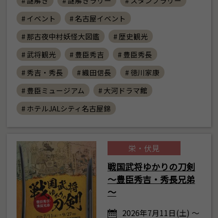
# 謎解き
# 謎解きラリー
# スタンプラリー
# イベント
# 名古屋イベント
# 那古夜中村妖怪大図鑑
# 歴史観光
# 武将観光
# 豊臣秀吉
# 豊臣秀長
# 秀吉・秀長
# 織田信長
# 徳川家康
# 豊臣ミュージアム
# 大河ドラマ館
# ホテルJALシティ名古屋錦
栄・伏見
戦国武将ゆかりの刀剣
～豊臣秀吉・秀長兄弟
～
2026年7月11日(土) ～