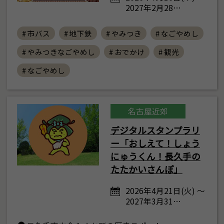
2027年2月28…
# 市バス
# 地下鉄
# やみつき
# なごやめし
# やみつきなごやめし
# おでかけ
# 観光
# なごやめし
名古屋近郊
デジタルスタンプラリ
ー「おしえて！しょう
にゅうくん！長久手の
たたかいさんぽ」
2026年4月21日(火) ～
2027年3月31…