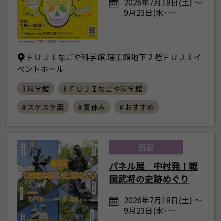
2026年7月18日(土) ～
9月23日(水･…
ＦＵＪＩなごや科学館 理工館地下２階ＦＵＪＩイ
ベントホール
# 科学館
# ＦＵＪＩなごや科学館
# スケスケ展
# 夏休み
# おすすめ
西部
パネル展 中村発！戦
国武将の史跡めぐり
2026年7月18日(土) ～
9月23日(水･…