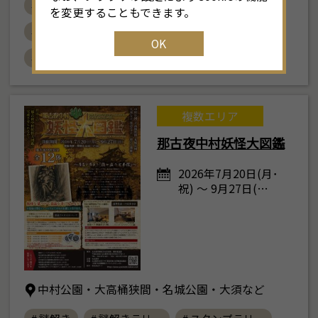
# 徳川美術館
# 名古屋市蓬左文庫
を変更することもできます。
# 夏季特別展
# 武芸 サムライアスリート
OK
# おすすめ
複数エリア
那古夜中村妖怪大図鑑
2026年7月20日(月･
祝) ～ 9月27日(…
中村公園・大高桶狭間・名城公園・大須など