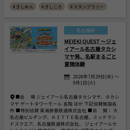
# きしめん
# きしころ
# スタンプラリー
名古屋駅
MEIEKI QUEST ～ジェ
イアール名古屋タカシ
マヤ発、名駅まるごと
冒険体験
2026年7月29日(水) ～
9月1日(火)
■会 場 ジェイアール名古屋タカシマヤ、タカシ
マヤ ゲートタワーモール 各階 ほか 下記協賛施設各
所 ■特別協賛 東海旅客鉄道株式会社 ■協 賛： 大
名古屋ビルヂング、ＫＩＴＴＥ名古屋、ミッドラン
ドスクエア、名古屋鉄道株式会社、 ジェイアールセ