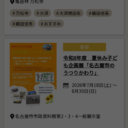
亀岳林 万松寺
# 万松寺
# 大須
# 大須商店街
# 織田信長
# 織田信秀
# おすすめ
東部
令和8年度 夏休み子ど
も企画展「名古屋市の
うつりかわり」
2026年7月18日(土) ～
8月30日(日)
名古屋市市政資料館第2・3・4一般展示室