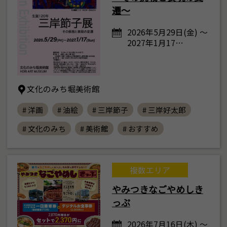
遷～
2026年5月29日(金) ～
2027年1月17…
文化のみち堀美術館
# 洋画
# 油絵
# 三岸節子
# 三岸好太郎
# 文化のみち
# 美術館
# おすすめ
複数エリア
やみつきなごやめしき
っぷ
2026年7月16日(木) ～