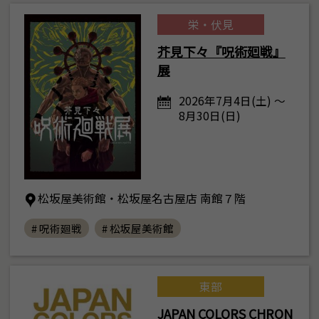
栄・伏見
芥見下々『呪術廻戦』
展
2026年7月4日(土) ～
8月30日(日)
松坂屋美術館・松坂屋名古屋店 南館７階
# 呪術廻戦
# 松坂屋美術館
東部
JAPAN COLORS CHRON