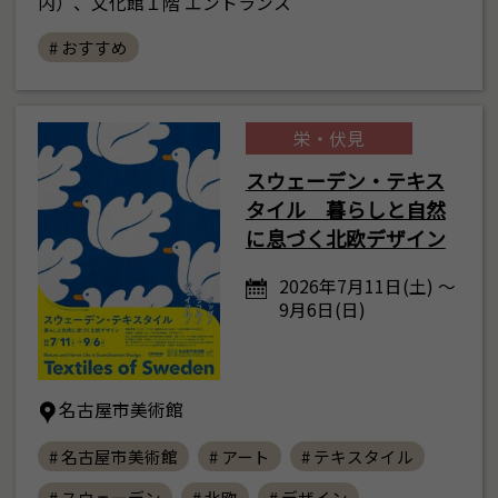
内）、文化館１階 エントランス
# おすすめ
栄・伏見
スウェーデン・テキス
タイル 暮らしと自然
に息づく北欧デザイン
2026年7月11日(土) ～
9月6日(日)
名古屋市美術館
# 名古屋市美術館
# アート
# テキスタイル
# スウェーデン
# 北欧
# デザイン