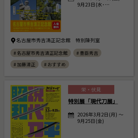
9月23日(水･…
名古屋市秀吉清正記念館 特別陳列室
# 名古屋市秀吉清正記念館
# 豊臣秀吉
# 加藤清正
# おすすめ
栄・伏見
特別展「現代刀展」
2026年3月2日(月) ～
9月25日(金)