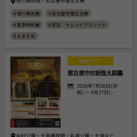
徳川美術館・名古屋市蓬左文庫
# 徳川美術館
# 名古屋市蓬左文庫
# 夏季特別展
# 武芸 サムライアスリート
# おすすめ
複数エリア
那古夜中村妖怪大図鑑
2026年7月20日(月･
祝) ～ 9月27日(…
中村公園・大高桶狭間・名城公園・大須など