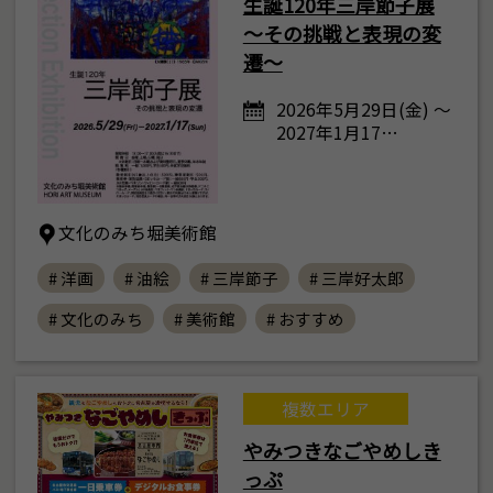
生誕120年三岸節子展
～その挑戦と表現の変
遷～
2026年5月29日(金) ～
2027年1月17…
文化のみち堀美術館
# 洋画
# 油絵
# 三岸節子
# 三岸好太郎
# 文化のみち
# 美術館
# おすすめ
複数エリア
やみつきなごやめしき
っぷ