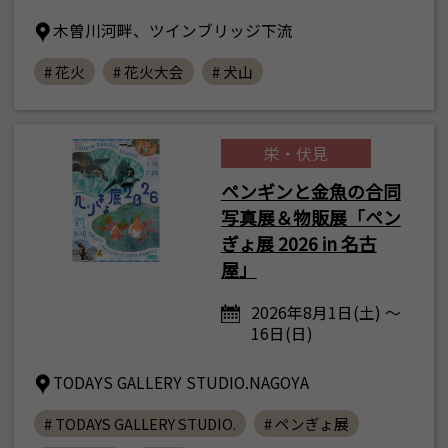
木曽川河畔、ツインブリッジ下流
# 花火
# 花火大会
# 犬山
栄・伏見
ペンギンと金魚の合同
写真展＆物販展「ペン
ぎょ展 2026 in 名古
屋」
2026年8月1日(土) ～
16日(日)
TODAYS GALLERY STUDIO.NAGOYA
# TODAYS GALLERY STUDIO.
# ペンぎょ展