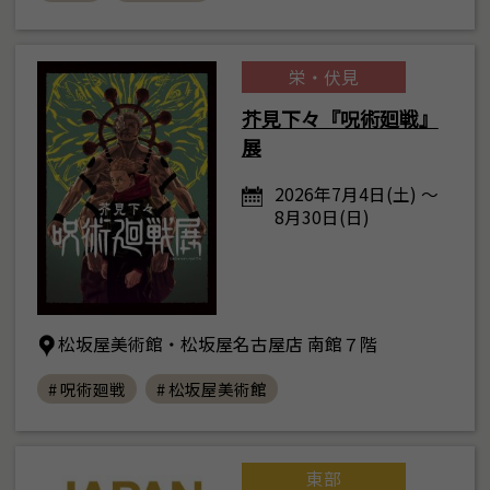
栄・伏見
芥見下々『呪術廻戦』
展
2026年7月4日(土) ～
8月30日(日)
松坂屋美術館・松坂屋名古屋店 南館７階
# 呪術廻戦
# 松坂屋美術館
東部