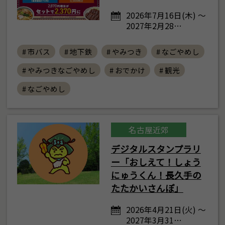
2026年7月16日(木) ～
2027年2月28…
# 市バス
# 地下鉄
# やみつき
# なごやめし
# やみつきなごやめし
# おでかけ
# 観光
# なごやめし
名古屋近郊
デジタルスタンプラリ
ー「おしえて！しょう
にゅうくん！長久手の
たたかいさんぽ」
2026年4月21日(火) ～
2027年3月31…