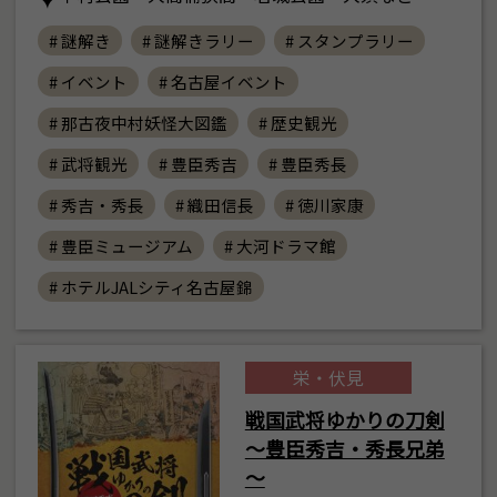
# 謎解き
# 謎解きラリー
# スタンプラリー
# イベント
# 名古屋イベント
# 那古夜中村妖怪大図鑑
# 歴史観光
# 武将観光
# 豊臣秀吉
# 豊臣秀長
# 秀吉・秀長
# 織田信長
# 徳川家康
# 豊臣ミュージアム
# 大河ドラマ館
# ホテルJALシティ名古屋錦
栄・伏見
戦国武将ゆかりの刀剣
～豊臣秀吉・秀長兄弟
～