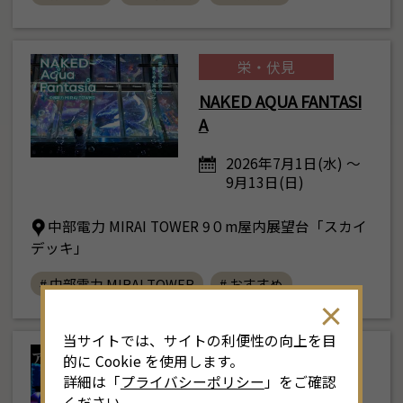
栄・伏見
NAKED AQUA FANTASI
A
2026年7月1日(水) ～
9月13日(日)
中部電力 MIRAI TOWER 9０m屋内展望台「スカイ
デッキ」
# 中部電力 MIRAI TOWER
# おすすめ
当サイトでは、サイトの利便性の向上を目
栄・伏見
的に Cookie を使用します。
詳細は「
プライバシーポリシー
」をご確認
アートアクアリウム展
ください。