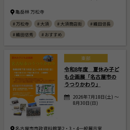
亀岳林 万松寺
# 万松寺
# 大須
# 大須商店街
# 織田信長
# 織田信秀
# おすすめ
東部
令和8年度 夏休み子ど
も企画展「名古屋市の
うつりかわり」
2026年7月18日(土) ～
8月30日(日)
名古屋市市政資料館第2・3・4一般展示室