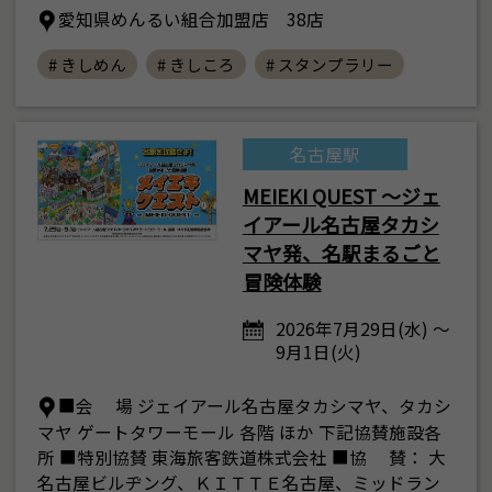
愛知県めんるい組合加盟店 38店
# きしめん
# きしころ
# スタンプラリー
名古屋駅
MEIEKI QUEST ～ジェ
イアール名古屋タカシ
マヤ発、名駅まるごと
冒険体験
2026年7月29日(水) ～
9月1日(火)
■会 場 ジェイアール名古屋タカシマヤ、タカシ
マヤ ゲートタワーモール 各階 ほか 下記協賛施設各
所 ■特別協賛 東海旅客鉄道株式会社 ■協 賛： 大
名古屋ビルヂング、ＫＩＴＴＥ名古屋、ミッドラン