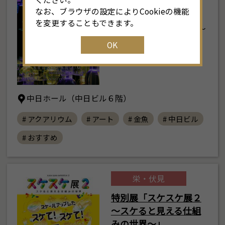
名古屋2026
なお、ブラウザの設定によりCookieの機能
を変更することもできます。
2026年7月24日(金) ～
9月23日(水･…
OK
中日ホール（中日ビル６階）
# アクアリウム
# アート
# 金魚
# 中日ビル
# おすすめ
栄・伏見
特別展「スケスケ展２
～スケると見える仕組
みの世界～」