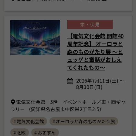
栄・伏見
【電気文化会館 開館40
周年記念】 オーロラと
森のものがたり展 ～ヒ
ュッゲと童話がおしえ
てくれたもの～
2026年7月11日(土) ～
8月30日(日)
電気文化会館 5階 イベントホール／東・西ギャ
ラリー （愛知県名古屋市中区栄2丁目2-5）
# 電気文化会館
# オーロラと森のものがたり展
# 北欧
# おすすめ