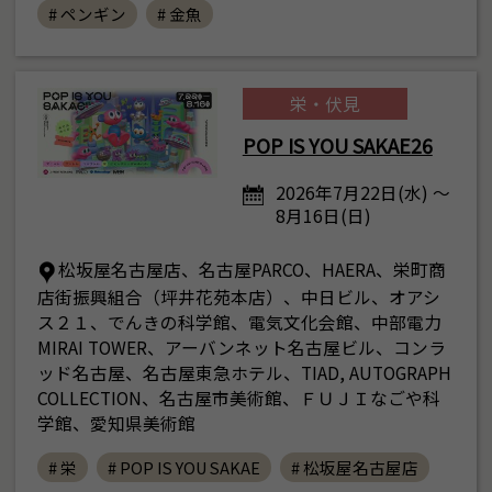
# ペンギン
# 金魚
栄・伏見
POP IS YOU SAKAE26
2026年7月22日(水) ～
8月16日(日)
松坂屋名古屋店、名古屋PARCO、HAERA、栄町商
店街振興組合（坪井花苑本店）、中日ビル、オアシ
ス２１、でんきの科学館、電気文化会館、中部電力
MIRAI TOWER、アーバンネット名古屋ビル、コンラ
ッド名古屋、名古屋東急ホテル、TIAD, AUTOGRAPH
COLLECTION、名古屋市美術館、ＦＵＪＩなごや科
学館、愛知県美術館
# 栄
# POP IS YOU SAKAE
# 松坂屋名古屋店