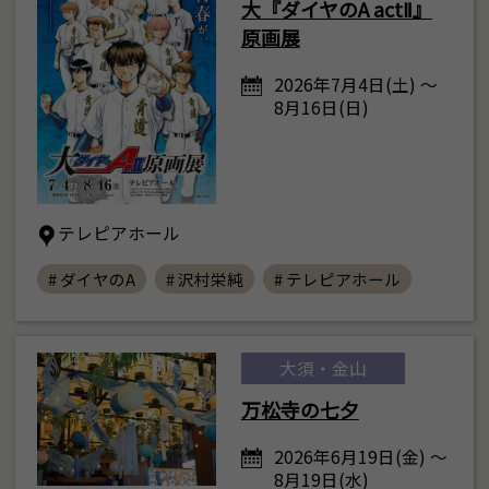
大『ダイヤのA actⅡ』
原画展
2026年7月4日(土) ～
8月16日(日)
テレピアホール
# ダイヤのA
# 沢村栄純
# テレピアホール
大須・金山
万松寺の七夕
2026年6月19日(金) ～
8月19日(水)