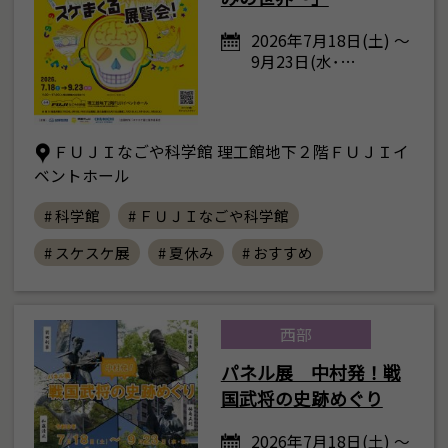
2026年7月18日(土) ～
9月23日(水･…
ＦＵＪＩなごや科学館 理工館地下２階ＦＵＪＩイ
ベントホール
# 科学館
# ＦＵＪＩなごや科学館
# スケスケ展
# 夏休み
# おすすめ
西部
パネル展 中村発！戦
国武将の史跡めぐり
2026年7月18日(土) ～