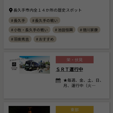
長久手市内全１４か所の歴史スポット
# 長久手
# 長久手の戦い
# 小牧・長久手の戦い
# 池田恒興
# 徳川家康
# 羽柴秀吉
# おすすめ
栄・伏見
ＳＲＴ運行中
★毎週、金、土、日、
月、運行中（火…
東部