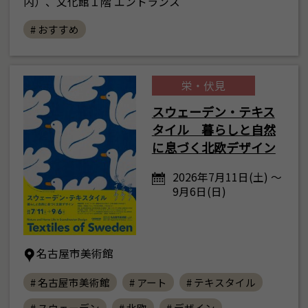
内）、文化館１階 エントランス
# おすすめ
栄・伏見
スウェーデン・テキス
タイル 暮らしと自然
に息づく北欧デザイン
2026年7月11日(土) ～
9月6日(日)
名古屋市美術館
# 名古屋市美術館
# アート
# テキスタイル
# スウェーデン
# 北欧
# デザイン