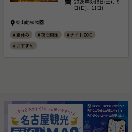
2026年8月8日(土)、9
日(日)、11日(…
東山動植物園
# 夏休み
# 夜間開園
# ナイトZOO
# おすすめ