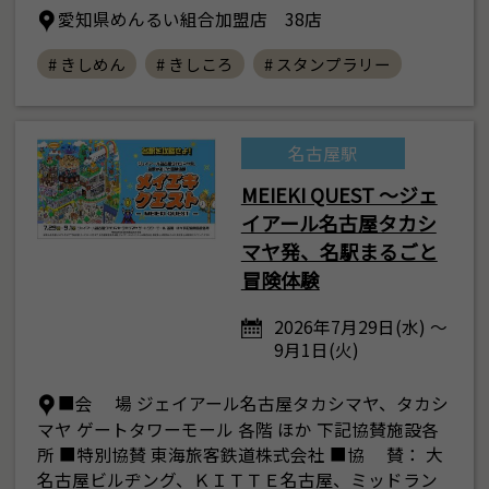
愛知県めんるい組合加盟店 38店
# きしめん
# きしころ
# スタンプラリー
名古屋駅
MEIEKI QUEST ～ジェ
イアール名古屋タカシ
マヤ発、名駅まるごと
冒険体験
2026年7月29日(水) ～
9月1日(火)
■会 場 ジェイアール名古屋タカシマヤ、タカシ
マヤ ゲートタワーモール 各階 ほか 下記協賛施設各
所 ■特別協賛 東海旅客鉄道株式会社 ■協 賛： 大
名古屋ビルヂング、ＫＩＴＴＥ名古屋、ミッドラン