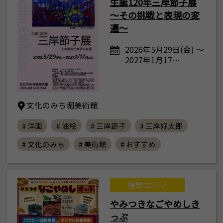
生誕120年三岸節子展
～その挑戦と表現の変
遷～
2026年5月29日(金) ～
2027年1月17…
文化のみち堀美術館
# 洋画
# 油絵
# 三岸節子
# 三岸好太郎
# 文化のみち
# 美術館
# おすすめ
複数エリア
やみつきなごやめしき
っぷ