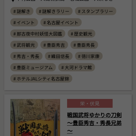
# 謎解き
# 謎解きラリー
# スタンプラリー
# イベント
# 名古屋イベント
# 那古夜中村妖怪大図鑑
# 歴史観光
# 武将観光
# 豊臣秀吉
# 豊臣秀長
# 秀吉・秀長
# 織田信長
# 徳川家康
# 豊臣ミュージアム
# 大河ドラマ館
# ホテルJALシティ名古屋錦
栄・伏見
戦国武将ゆかりの刀剣
～豊臣秀吉・秀長兄弟
～