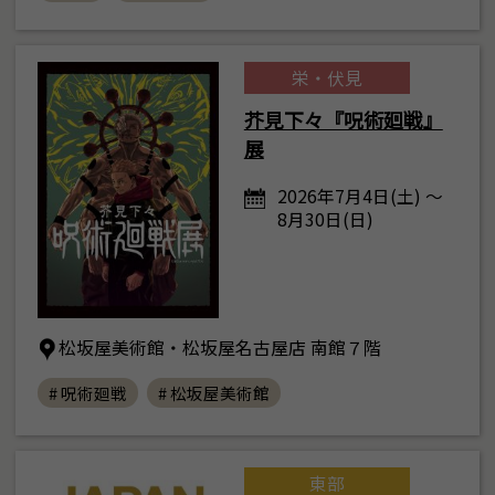
栄・伏見
芥見下々『呪術廻戦』
展
2026年7月4日(土) ～
8月30日(日)
松坂屋美術館・松坂屋名古屋店 南館７階
# 呪術廻戦
# 松坂屋美術館
東部