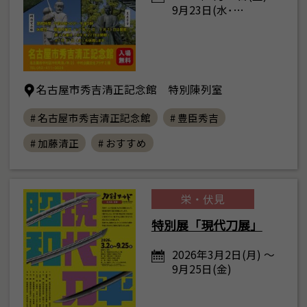
9月23日(水･…
名古屋市秀吉清正記念館 特別陳列室
# 名古屋市秀吉清正記念館
# 豊臣秀吉
# 加藤清正
# おすすめ
栄・伏見
特別展「現代刀展」
2026年3月2日(月) ～
9月25日(金)