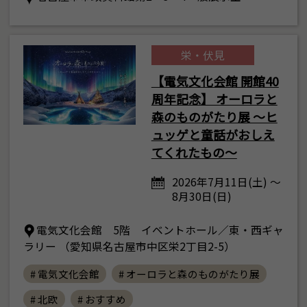
栄・伏見
【電気文化会館 開館40
周年記念】 オーロラと
森のものがたり展 ～ヒ
ュッゲと童話がおしえ
てくれたもの～
2026年7月11日(土) ～
8月30日(日)
電気文化会館 5階 イベントホール／東・西ギャ
ラリー （愛知県名古屋市中区栄2丁目2-5）
# 電気文化会館
# オーロラと森のものがたり展
# 北欧
# おすすめ