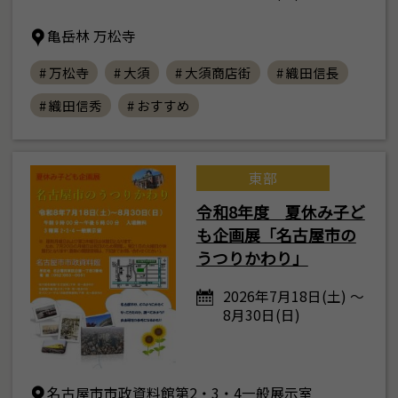
亀岳林 万松寺
# 万松寺
# 大須
# 大須商店街
# 織田信長
# 織田信秀
# おすすめ
東部
令和8年度 夏休み子ど
も企画展「名古屋市の
うつりかわり」
2026年7月18日(土) ～
8月30日(日)
名古屋市市政資料館第2・3・4一般展示室