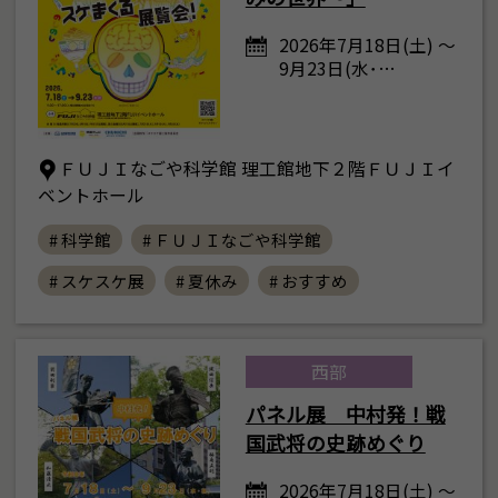
2026年7月18日(土) ～
9月23日(水･…
ＦＵＪＩなごや科学館 理工館地下２階ＦＵＪＩイ
ベントホール
# 科学館
# ＦＵＪＩなごや科学館
# スケスケ展
# 夏休み
# おすすめ
西部
パネル展 中村発！戦
国武将の史跡めぐり
2026年7月18日(土) ～