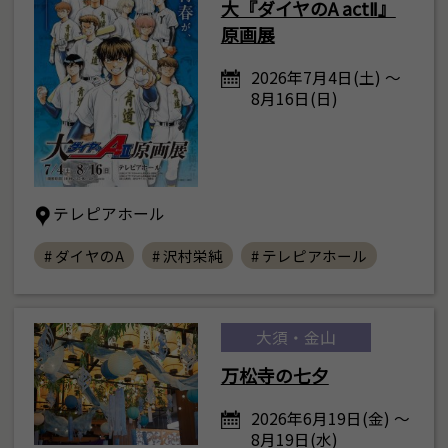
大『ダイヤのA actⅡ』
原画展
2026年7月4日(土) ～
8月16日(日)
テレピアホール
# ダイヤのA
# 沢村栄純
# テレピアホール
大須・金山
万松寺の七夕
2026年6月19日(金) ～
8月19日(水)