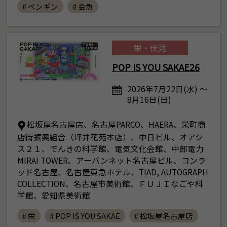
# ペンギン
# 金魚
栄・伏見
POP IS YOU SAKAE26
2026年7月22日(水) ～
8月16日(日)
松坂屋名古屋店、名古屋PARCO、HAERA、栄町商
店街振興組合（坪井花苑本店）、中日ビル、オアシ
ス２１、でんきの科学館、電気文化会館、中部電力
MIRAI TOWER、アーバンネット名古屋ビル、コンラ
ッド名古屋、名古屋東急ホテル、TIAD, AUTOGRAPH
COLLECTION、名古屋市美術館、ＦＵＪＩなごや科
学館、愛知県美術館
# 栄
# POP IS YOU SAKAE
# 松坂屋名古屋店