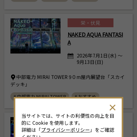
栄・伏見
NAKED AQUA FANTASI
A
2026年7月1日(水) ～
9月13日(日)
中部電力 MIRAI TOWER 9０m屋内展望台「スカイ
デッキ」
# 中部電力 MIRAI TOWER
# おすすめ
当サイトでは、サイトの利便性の向上を目
栄・伏見
的に Cookie を使用します。
詳細は「
プライバシーポリシー
」をご確認
アートアクアリウム展
ください。