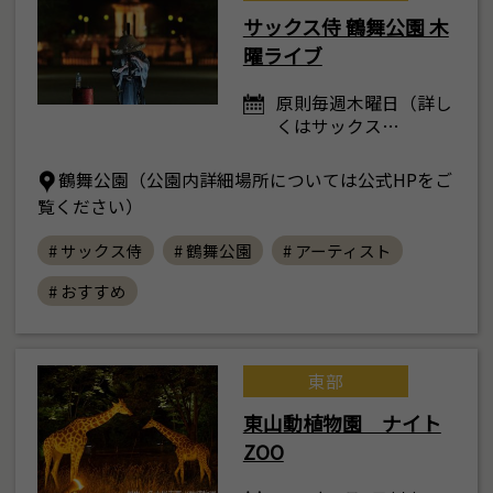
サックス侍 鶴舞公園 木
曜ライブ
原則毎週木曜日（詳し
くはサックス…
鶴舞公園（公園内詳細場所については公式HPをご
覧ください）
# サックス侍
# 鶴舞公園
# アーティスト
# おすすめ
東部
東山動植物園 ナイト
ZOO