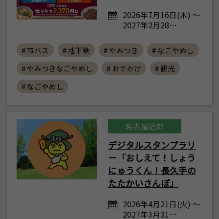
2026年7月16日(木) ～
2027年2月28…
# 市バス
# 地下鉄
# やみつき
# なごやめし
# やみつきなごやめし
# おでかけ
# 観光
# なごやめし
名古屋近郊
デジタルスタンプラリ
ー「おしえて！しょう
にゅうくん！長久手の
たたかいさんぽ」
2026年4月21日(火) ～
2027年3月31…