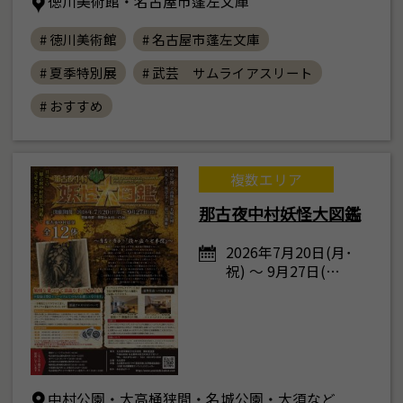
徳川美術館・名古屋市蓬左文庫
# 徳川美術館
# 名古屋市蓬左文庫
# 夏季特別展
# 武芸 サムライアスリート
# おすすめ
複数エリア
那古夜中村妖怪大図鑑
2026年7月20日(月･
祝) ～ 9月27日(…
中村公園・大高桶狭間・名城公園・大須など