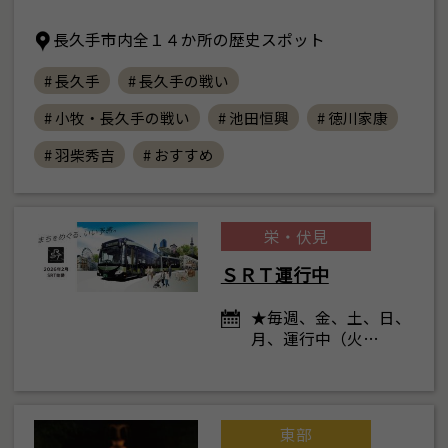
長久手市内全１４か所の歴史スポット
# 長久手
# 長久手の戦い
# 小牧・長久手の戦い
# 池田恒興
# 徳川家康
# 羽柴秀吉
# おすすめ
栄・伏見
ＳＲＴ運行中
★毎週、金、土、日、
月、運行中（火…
東部