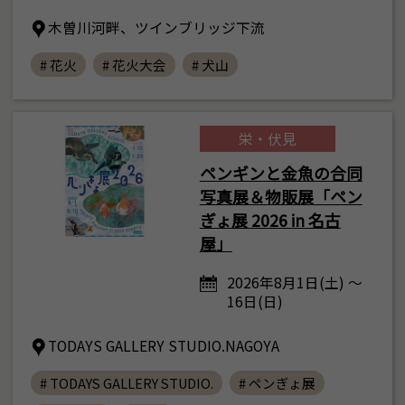
木曽川河畔、ツインブリッジ下流
# 花火
# 花火大会
# 犬山
栄・伏見
ペンギンと金魚の合同
写真展＆物販展「ペン
ぎょ展 2026 in 名古
屋」
2026年8月1日(土) ～
16日(日)
TODAYS GALLERY STUDIO.NAGOYA
# TODAYS GALLERY STUDIO.
# ペンぎょ展