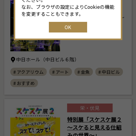
名古屋2026
なお、ブラウザの設定によりCookieの機能
を変更することもできます。
2026年7月24日(金) ～
9月23日(水･…
OK
中日ホール（中日ビル６階）
# アクアリウム
# アート
# 金魚
# 中日ビル
# おすすめ
栄・伏見
特別展「スケスケ展２
～スケると見える仕組
みの世界～」