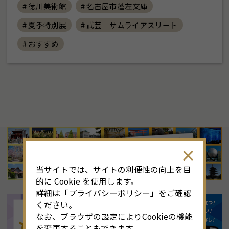
# 徳川美術館
# 名古屋市蓬左文庫
# 夏季特別展
# 武芸 サムライアスリート
# おすすめ
8
月
<<
2026年
>>
土
日
月
火
水
木
金
土
4
26
27
28
29
30
31
1
3
当サイトでは、サイトの利便性の向上を目
11
2
3
4
5
6
7
8
6
的に Cookie を使用します。
詳細は「
プライバシーポリシー
」をご確認
18
9
10
11
12
13
14
15
1
ください。
なお、ブラウザの設定によりCookieの機能
25
16
17
18
19
20
21
22
2
を変更することもできます。