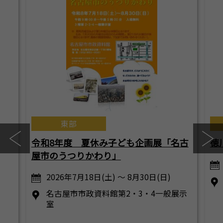
東部
令和8年度 夏休み子ども企画展「名古
徳
屋市のうつりかわり」
2026年7月18日(土) ～ 8月30日(日)
名古屋市市政資料館第2・3・4一般展示
室