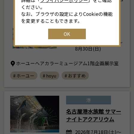
詳細は「
プライバシーポリシー
」をご確認
ICLE ～古代から現代
18
9
10
11
12
13
14
15
1
ください。
まで。時代を染めてき
なお、ブラウザの設定によりCookieの機能
25
16
17
18
19
20
21
22
2
を変更することもできます。
た、日本人の色彩文化
～
OK
1
23
24
25
26
27
28
29
2
2026年4月11日(土) ～
8月30日(日)
30
31
1
2
3
4
5
ホーユーヘアカラーミュージアム1階企画展示室
# ホーユー
# hoyu
# おすすめ
港
名古屋港水族館 サマー
ナイトアクアリウム
2026年7月18日(土)～