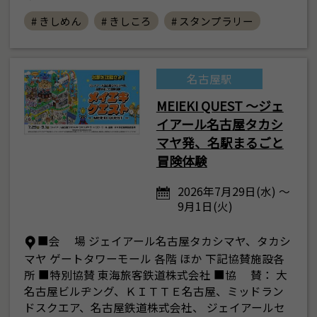
# きしめん
# きしころ
# スタンプラリー
名古屋駅
MEIEKI QUEST ～ジェ
イアール名古屋タカシ
マヤ発、名駅まるごと
冒険体験
2026年7月29日(水) ～
9月1日(火)
■会 場 ジェイアール名古屋タカシマヤ、タカシ
マヤ ゲートタワーモール 各階 ほか 下記協賛施設各
所 ■特別協賛 東海旅客鉄道株式会社 ■協 賛： 大
名古屋ビルヂング、ＫＩＴＴＥ名古屋、ミッドラン
ドスクエア、名古屋鉄道株式会社、 ジェイアールセ