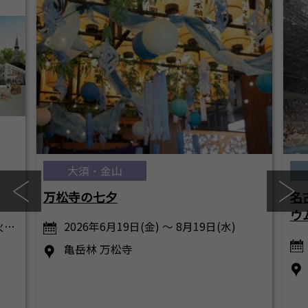
大須・金山
万松寺の七夕
名
ウ
火…
2026年6月19日(金) ～ 8月19日(水)
亀岳林 万松寺