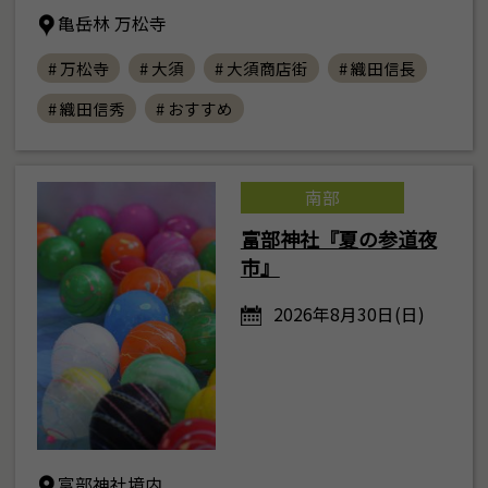
亀岳林 万松寺
# 万松寺
# 大須
# 大須商店街
# 織田信長
# 織田信秀
# おすすめ
南部
富部神社『夏の参道夜
市』
2026年8月30日(日)
富部神社境内