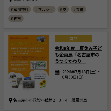
# 富部神社
# マルシェ
# 夏
# 参道
# 夜市
東部
令和8年度 夏休み子ど
も企画展「名古屋市の
うつりかわり」
2026年7月18日(土) ～
8月30日(日)
名古屋市市政資料館第2・3・4一般展示室