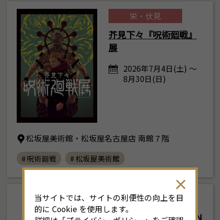
栄・伏見
芥見下々『呪術廻戦』
展
2026年7月4日(土) ～
8月30日(日)
8
松坂屋美術館・松坂屋名古屋店 南館７階
月
<<
2026年
>>
# 呪術廻戦
# 松坂屋美術館
土
日
月
火
水
木
金
土
4
26
27
28
29
30
31
1
3
当サイトでは、サイトの利便性の向上を目
東部
11
2
3
4
5
6
7
8
6
的に Cookie を使用します。
JAPAN COLORS CHRON