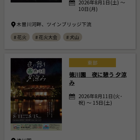
2026年8月1日(土) ～
10日(月)
木曽川河畔、ツインブリッジ下流
# 花火
# 花火大会
# 犬山
東部
徳川園 夜に憩う 夕涼
み
2026年8月11日(火･
祝) ～ 15日(土)