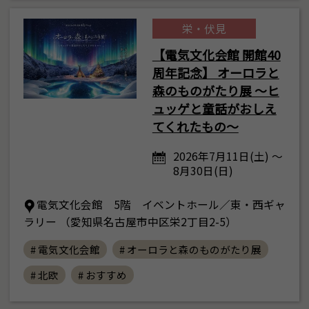
栄・伏見
【電気文化会館 開館40
周年記念】 オーロラと
森のものがたり展 ～ヒ
ュッゲと童話がおしえ
てくれたもの～
2026年7月11日(土) ～
8月30日(日)
電気文化会館 5階 イベントホール／東・西ギャ
ラリー （愛知県名古屋市中区栄2丁目2-5）
# 電気文化会館
# オーロラと森のものがたり展
# 北欧
# おすすめ