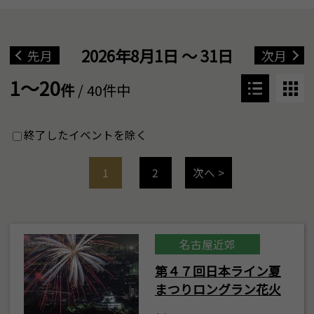
2026年8月1日 ～ 31日
先月
次月
1～20
件
/ 40件中
終了したイベントを除く
1
2
次へ >
名古屋近郊
第４７回日本ライン夏
まつりロングラン花火