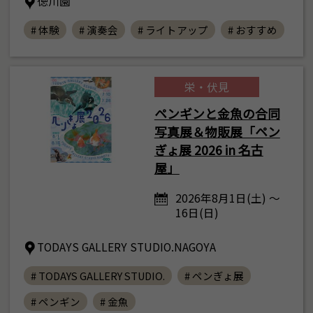
徳川園
# 体験
# 演奏会
# ライトアップ
# おすすめ
栄・伏見
ペンギンと金魚の合同
写真展＆物販展「ペン
ぎょ展 2026 in 名古
屋」
2026年8月1日(土) ～
16日(日)
TODAYS GALLERY STUDIO.NAGOYA
# TODAYS GALLERY STUDIO.
# ペンぎょ展
# ペンギン
# 金魚