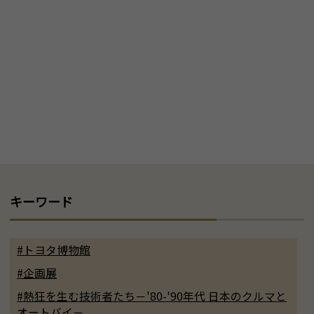
キーワード
#トヨタ博物館
#企画展
#熱狂を生む技術者たち－'80-'90年代 日本のクルマと
オートバイ－