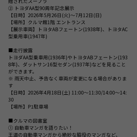
贈されたスープラ
② トヨダAA型90周年記念展示
【日時】2026年5月26日(火)～7月12日(日)
【場所】クルマ館1階 エントランス
【展示車両】トヨタABフェートン(1938年)、トヨタAC
型乗用車(1947年)
■走行披露
トヨダAA型乗車用(1936年)やトヨタABフェートン(193
8年)、ダットサン16型セダン(1937年)などを見ること
ができます。
※ 雨天中止、予告なく車両が変更になる場合がありま
す
【日時】2026年4月18日(土) 11:00～11:30/14:00～14:
30
【場所】P1駐車場
■クルマの図書室
① 自動車マンガを語りたい！
王道の自動車マンガから絶妙な脇役のマンガなど、