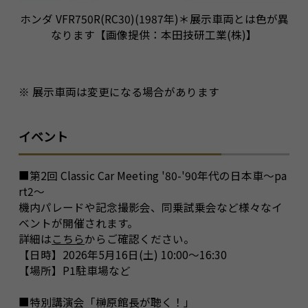
ホンダ VFR750R(RC30)(1987年)＊展示車両とは色が異
なります【画像提供：本田技研工業(株)】
※ 展示車両は変更になる場合があります
イベント
■第2回 Classic Car Meeting '80-'90年代の日本車～pa
rt2～
機内パレードや記念撮影会、同乗試乗会など様々なイ
ベントが開催されます。
詳細は
こちら
からご確認ください。
【日時】2026年5月16日(土) 10:00～16:30
【場所】P1駐車場など
■特別講演会「榊原館長が聴く！」