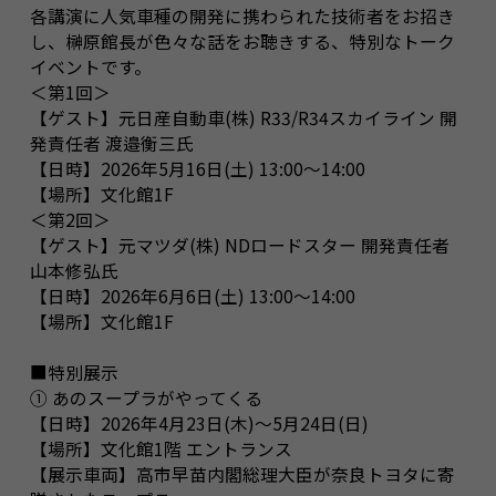
各講演に人気車種の開発に携わられた技術者をお招き
し、榊原館長が色々な話をお聴きする、特別なトーク
イベントです。
＜第1回＞
【ゲスト】元日産自動車(株) R33/R34スカイライン 開
発責任者 渡邉衡三氏
【日時】2026年5月16日(土) 13:00～14:00
【場所】文化館1F
＜第2回＞
【ゲスト】元マツダ(株) NDロードスター 開発責任者
山本修弘氏
【日時】2026年6月6日(土) 13:00～14:00
【場所】文化館1F
■特別展示
① あのスープラがやってくる
【日時】2026年4月23日(木)～5月24日(日)
【場所】文化館1階 エントランス
【展示車両】高市早苗内閣総理大臣が奈良トヨタに寄