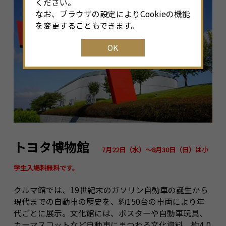
ください。
なお、ブラウザの設定によりCookieの機能
を変更することもできます。
OK
トヨタ博物館
7月22日（水）～8月30日（日）は小
学生入場料無料です。
クルマ館では、19世紀末のガソリン自動車の誕生から
現代までの自動車の歴史を、約150台の車両により年
代ごとに展示。文化館には、ポスターや自動車玩具、
カーマスコットなど自動車にまつわる文化資料、約4,0