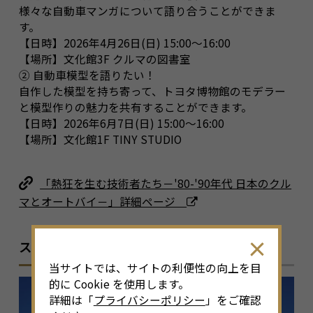
様々な自動車マンガについて語り合うことができま
す。
【日時】2026年4月26日(日) 15:00～16:00
【場所】文化館3F クルマの図書室
② 自動車模型を語りたい！
自作した模型を持ち寄って、トヨタ博物館のモデラー
と模型作りの魅力を共有することができます。
【日時】2026年6月7日(日) 15:00～16:00
【場所】文化館1F TINY STUDIO
「熱狂を生む技術者たち－'80-'90年代 日本のクル
マとオートバイ－」詳細ページ
スポット情報
当サイトでは、サイトの利便性の向上を目
的に Cookie を使用します。
詳細は「
プライバシーポリシー
」をご確認