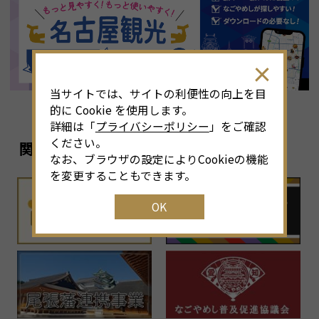
8
月
<<
2026年
>>
土
日
月
火
水
木
金
土
4
26
27
28
29
30
31
1
3
当サイトでは、サイトの利便性の向上を目
11
2
3
4
5
6
7
8
6
的に Cookie を使用します。
詳細は「
プライバシーポリシー
」をご確認
18
9
10
11
12
13
14
15
1
ください。
関連リンク
なお、ブラウザの設定によりCookieの機能
25
16
17
18
19
20
21
22
2
を変更することもできます。
OK
1
23
24
25
26
27
28
29
2
30
31
1
2
3
4
5