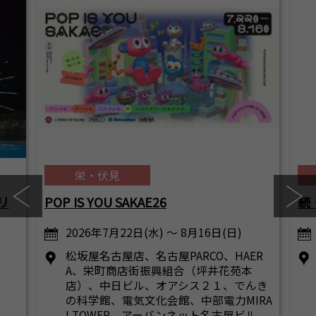
栄・伏見
リ
POP IS YOU SAKAE26
続
2026年7月22日(水) ～ 8月16日(日)
松坂屋名古屋店、名古屋PARCO、HAER
A、栄町商店街振興組合（坪井花苑本
店）、中日ビル、オアシス２１、でんき
の科学館、電気文化会館、中部電力MIRA
I TOWER、アーバンネット名古屋ビル、