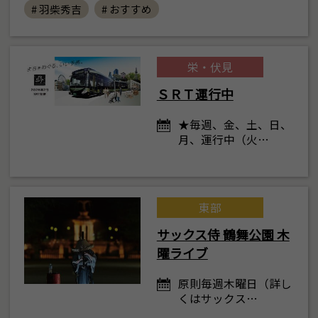
# 羽柴秀吉
# おすすめ
栄・伏見
ＳＲＴ運行中
★毎週、金、土、日、
月、運行中（火…
東部
サックス侍 鶴舞公園 木
曜ライブ
原則毎週木曜日（詳し
くはサックス…