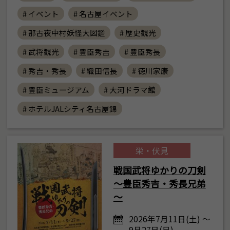
# イベント
# 名古屋イベント
# 那古夜中村妖怪大図鑑
# 歴史観光
# 武将観光
# 豊臣秀吉
# 豊臣秀長
# 秀吉・秀長
# 織田信長
# 徳川家康
# 豊臣ミュージアム
# 大河ドラマ館
# ホテルJALシティ名古屋錦
栄・伏見
戦国武将ゆかりの刀剣
～豊臣秀吉・秀長兄弟
～
2026年7月11日(土) ～
9月27日(日)