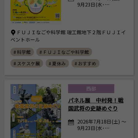
9月23日(水･…
ＦＵＪＩなごや科学館 理工館地下２階ＦＵＪＩイ
ベントホール
# 科学館
# ＦＵＪＩなごや科学館
# スケスケ展
# 夏休み
# おすすめ
西部
パネル展 中村発！戦
国武将の史跡めぐり
2026年7月18日(土) ～
9月23日(水･…