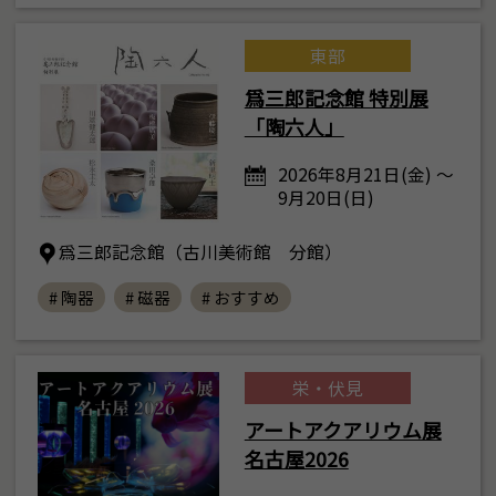
東部
爲三郎記念館 特別展
「陶六人」
2026年8月21日(金) ～
9月20日(日)
爲三郎記念館（古川美術館 分館）
# 陶器
# 磁器
# おすすめ
栄・伏見
アートアクアリウム展
名古屋2026