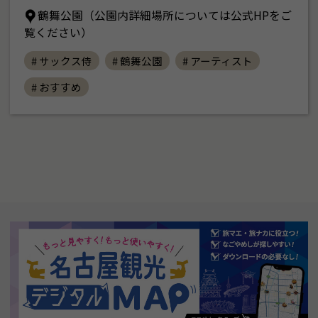
鶴舞公園（公園内詳細場所については公式HPをご
覧ください）
# サックス侍
# 鶴舞公園
# アーティスト
# おすすめ