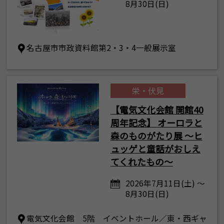
8月30日(日)
名古屋市市政資料館第2・3・4一般展示室
栄・伏見
【電気文化会館 開館40
周年記念】 オーロラと
森のものがたり展 ～ヒ
ュッゲと童話がおしえ
てくれたもの～
2026年7月11日(土) ～
8月30日(日)
電気文化会館 5階 イベントホール／東・西ギャ