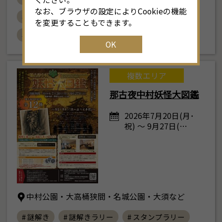
なお、ブラウザの設定によりCookieの機能
# 夏季特別展
# 武芸 サムライアスリート
を変更することもできます。
# おすすめ
OK
複数エリア
那古夜中村妖怪大図鑑
2026年7月20日(月･
祝) ～ 9月27日(…
中村公園・大高桶狭間・名城公園・大須など
# 謎解き
# 謎解きラリー
# スタンプラリー