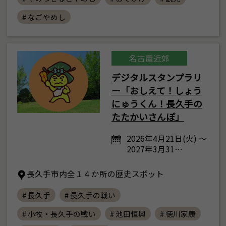
# なごやめし
名古屋近郊
デジタルスタンプラリ
ー「おしえて！しょう
にゅうくん！長久手の
たたかいさんぽ」
2026年4月21日(火) ～
2027年3月31…
長久手市内全１４か所の歴史スポット
# 長久手
# 長久手の戦い
# 小牧・長久手の戦い
# 池田恒興
# 徳川家康