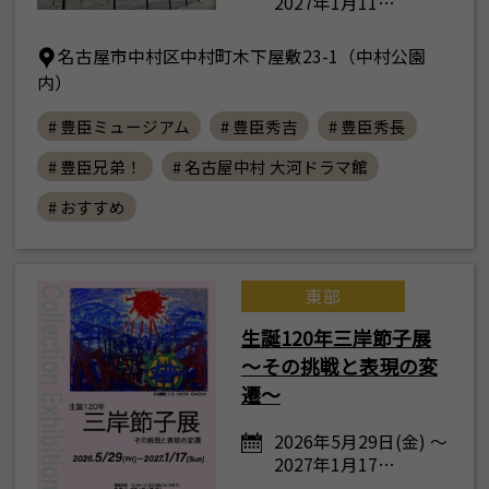
2027年1月11…
名古屋市中村区中村町木下屋敷23-1（中村公園
内）
# 豊臣ミュージアム
# 豊臣秀吉
# 豊臣秀長
# 豊臣兄弟！
# 名古屋中村 大河ドラマ館
# おすすめ
東部
生誕120年三岸節子展
～その挑戦と表現の変
遷～
2026年5月29日(金) ～
2027年1月17…