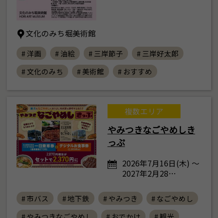
文化のみち堀美術館
# 洋画
# 油絵
# 三岸節子
# 三岸好太郎
# 文化のみち
# 美術館
# おすすめ
複数エリア
やみつきなごやめしき
っぷ
2026年7月16日(木) ～
2027年2月28…
# 市バス
# 地下鉄
# やみつき
# なごやめし
# やみつきなごやめし
# おでかけ
# 観光