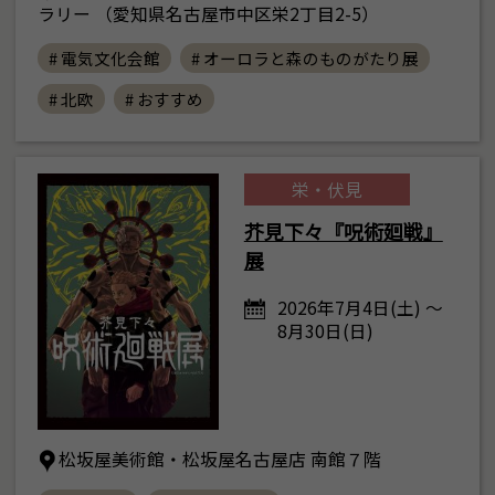
ラリー （愛知県名古屋市中区栄2丁目2-5）
# 電気文化会館
# オーロラと森のものがたり展
# 北欧
# おすすめ
栄・伏見
芥見下々『呪術廻戦』
展
2026年7月4日(土) ～
8月30日(日)
松坂屋美術館・松坂屋名古屋店 南館７階