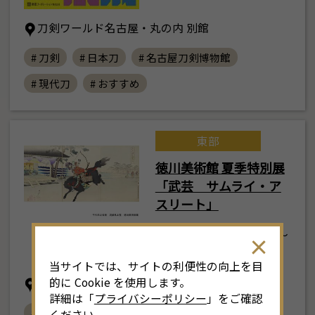
刀剣ワールド名古屋・丸の内 別館
# 刀剣
# 日本刀
# 名古屋刀剣博物館
# 現代刀
# おすすめ
東部
徳川美術館 夏季特別展
「武芸 サムライ・ア
スリート」
2026年7月25日(土) ～
9月27日(日)
当サイトでは、サイトの利便性の向上を目
的に Cookie を使用します。
徳川美術館・名古屋市蓬左文庫
詳細は「
プライバシーポリシー
」をご確認
# 徳川美術館
# 名古屋市蓬左文庫
ください。