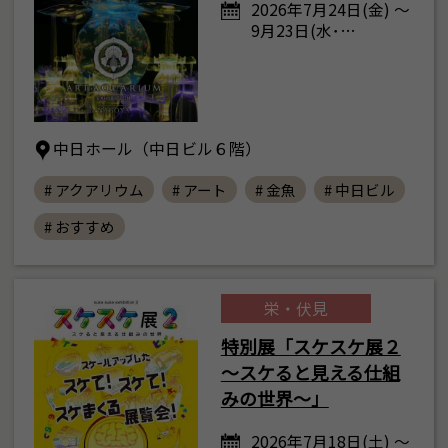
2026年7月24日(金) ～
9月23日(水･…
中日ホール（中日ビル６階）
# アクアリウム
# アート
# 金魚
# 中日ビル
# おすすめ
栄・伏見
特別展「スケスケ展２
～スケると見える仕組
みの世界～」
2026年7月18日(土) ～