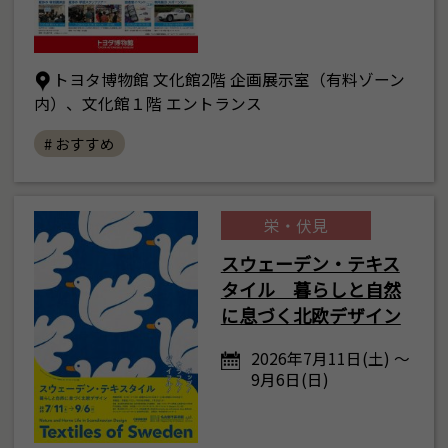
トヨタ博物館 文化館2階 企画展示室（有料ゾーン
内）、文化館１階 エントランス
# おすすめ
栄・伏見
スウェーデン・テキス
タイル 暮らしと自然
に息づく北欧デザイン
2026年7月11日(土) ～
9月6日(日)