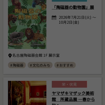
「陶磁器の動物園」展
2026年7月21日(火) ～
10月2日(金)
名古屋陶磁器会館 1F 展示室
# 陶磁器
# 文化のみち
# おすすめ
栄・伏見
ヤマザキマザック美術
館 所蔵品展 ―春から