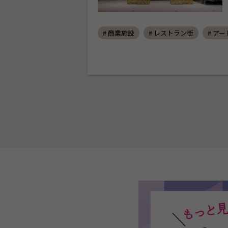
# 商業施設
# レストラン街
# アー