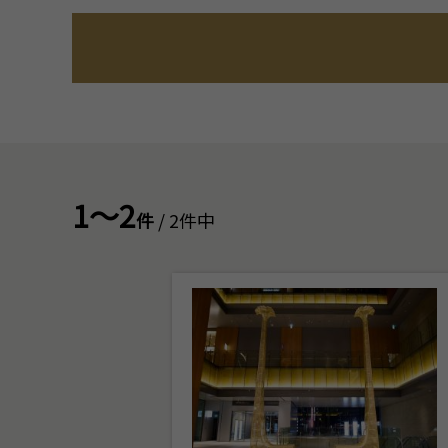
1～2
件
/ 2件中