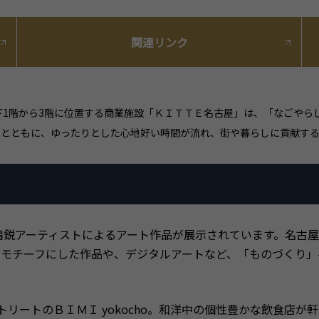
関連リンク
下1階から3階に位置する商業施設「ＫＩＴＴＥ名古屋」は、「なごやら
るとともに、ゆったりとした心地好い時間が流れ、街や暮らしに貢献す
精鋭アーティストによるアート作品が展示されています。名古
をモチーフにした作品や、デジタルアートなど、「ものづくり」
リートのＢＩＭＩ yokocho。和洋中の個性豊かな飲食店