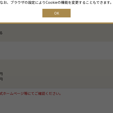
なお、ブラウザの設定によりCookieの機能を変更することもできます
OK
る
0円
0円
式ホームページ等にてご確認ください。