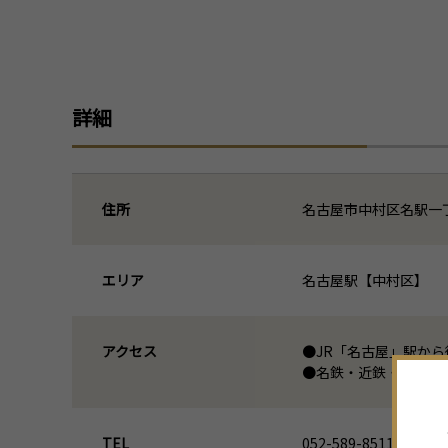
詳細
住所
名古屋市中村区名駅一丁
エリア
名古屋駅【中村区】
アクセス
●JR「名古屋」駅から
●名鉄・近鉄・地下鉄
TEL
052-589-8511 (