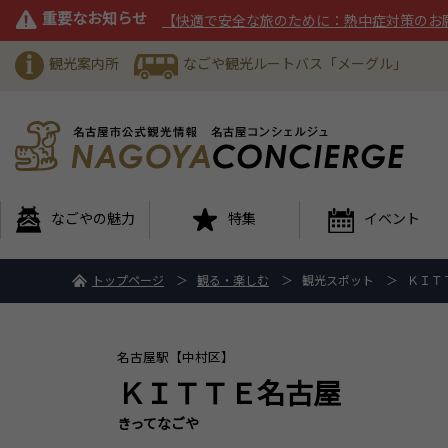
重要なお知らせ
【快適で安全な旅のために：熱中症対策のお
観光案内所
なごや観光ルートバス「メーグル」
なごやの魅力
特集
イベント
トップページ
観る・楽しむ
観光スポット
ＫＩＴ
名古屋駅【中村区】
ＫＩＴＴＥ名古屋
きってなごや