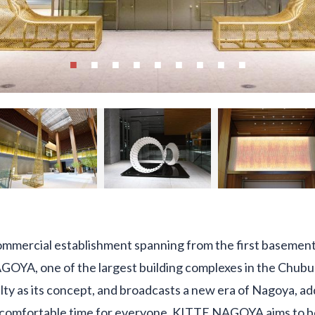
mercial establishment spanning from the first basement 
YA, one of the largest building complexes in the Chubu a
ty as its concept, and broadcasts a new era of Nagoya, a
d comfortable time for everyone. KITTE NAGOYA aims to b