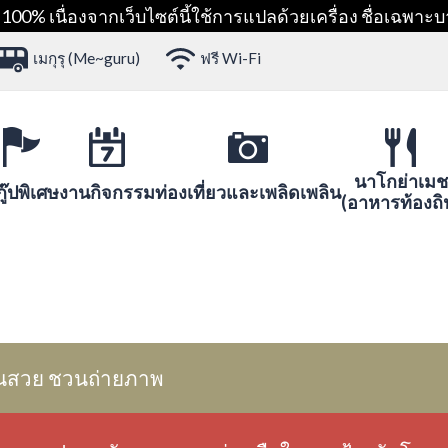
00% เนื่องจากเว็บไซต์นี้ใช้การแปลด้วยเครื่อง ชื่อเฉพาะบ
เมกุรุ (Me~guru)
ฟรี Wi-Fi
นาโกย่าเมช
ู๊ปพิเศษ
งานกิจกรรม
ท่องเที่ยวและเพลิดเพลิน
(อาหารท้องถิ
นสวย ชวนถ่ายภาพ