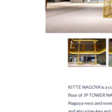
KITTE NAGOYA is a com
floor of JP TOWER NAGO
Nagoya-ness and novel
and also a low-key an