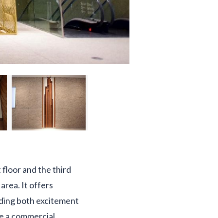
floor and the third
rea. It offers
dding both excitement
e a commercial