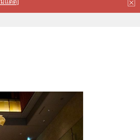
ลมแดด]