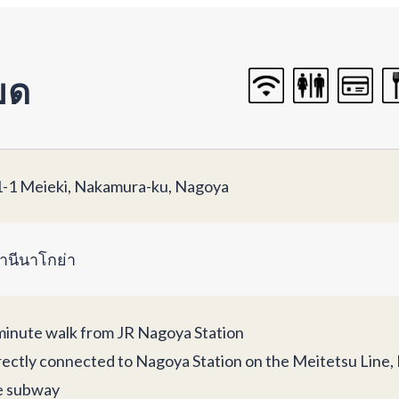
ยด
1-1 Meieki, Nakamura-ku, Nagoya
านีนาโกย่า
minute walk from JR Nagoya Station
rectly connected to Nagoya Station on the Meitetsu Line, 
e subway