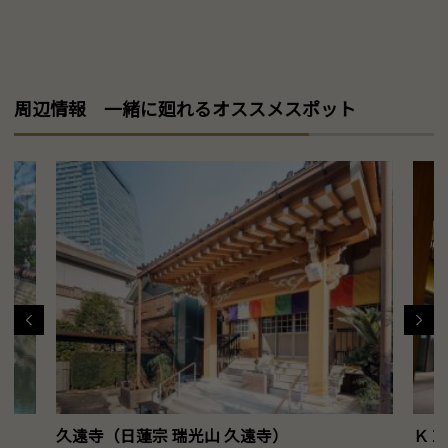
周辺情報 一緒に廻れるオススメスポット
久遠寺（日蓮宗 瑞光山 久遠寺）
ＫＩ