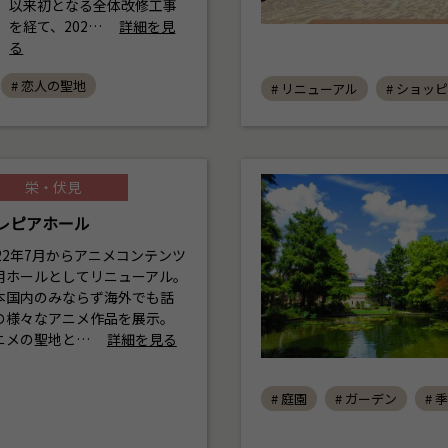
以来初となる全体改修工事
を経て、202…
詳細を見
る
# 恋人の聖地
# リニューアル
# ショッ
栄・伏見
レピアホール
022年7月からアニメコンテンツ
用ホールとしてリニューアル。
本国内のみならず海外でも話
の様々なアニメ作品を展示。
ニメの聖地と…
詳細を見る
# 庭園
# ガーデン
# 