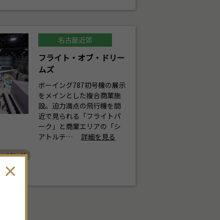
名古屋近郊
フライト・オブ・ドリー
ムズ
ボーイング787初号機の展示
をメインとした複合商業施
設。迫力満点の飛行機を間
近で見られる「フライトパ
ーク」と商業エリアの「シ
アトルテ…
詳細を見る
ョッピング
。