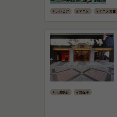
# テレピア
# アニメ
# アニメ文化
# 大須観音
# 菩提寺