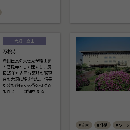
大須・金山
万松寺
織田信長の父信秀が織田家
の菩提寺として建立し、慶
長15年名古屋城築城の際現
在の大須に移された。 信長
が父の葬儀で抹香を投げる
場面と…
詳細を見る
# 庭園
# 体験
# ワー