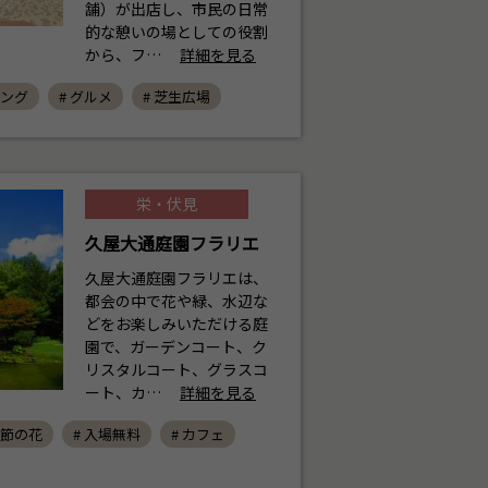
舗）が出店し、市民の日常
的な憩いの場としての役割
から、フ…
詳細を見る
ピング
# グルメ
# 芝生広場
栄・伏見
久屋大通庭園フラリエ
久屋大通庭園フラリエは、
都会の中で花や緑、水辺な
どをお楽しみいただける庭
園で、ガーデンコート、ク
リスタルコート、グラスコ
ート、カ…
詳細を見る
季節の花
# 入場無料
# カフェ