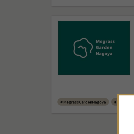
# MegrassGardenNagoya
# メグラ