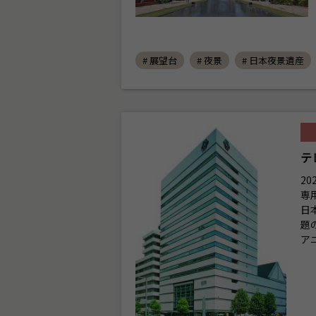
# 展望台
# 夜景
# 日本夜景遺産
テ
2
専
日
題
ア