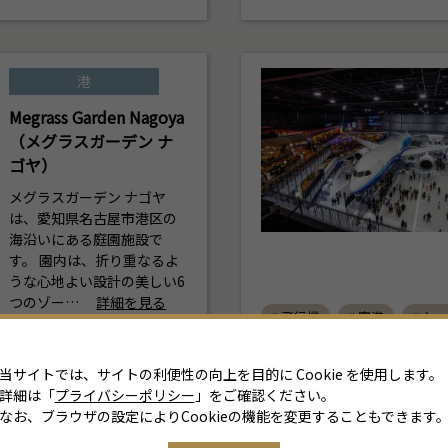
港
Megrass Garden Nagoya
（メグラスガーデン ナ
ゴヤ）
メグラスガーデン ナゴヤ
は、愛知県名古屋市港区の
海沿いにある庭園施設で
す。 園内は、折り重なるよ
うな心地よい設計の美しい6
つのゾー…
詳細を見る
# 飛行機
# 空港
# シ
スガーデンナゴヤ
# 庭園
当サイトでは、サイトの利便性の向上を目的に Cookie を使用します。
詳細は「
プライバシーポリシー
」をご確認ください。
なお、ブラウザの設定によりCookieの機能を変更することもできます