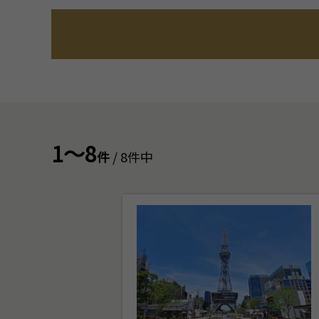
1～8
件
/ 8件中