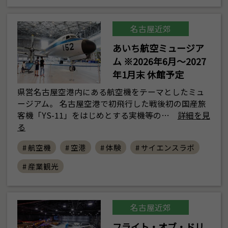
名古屋近郊
あいち航空ミュージア
ム ※2026年6月～2027
年1月末 休館予定
県営名古屋空港内にある航空機をテーマとしたミュ
ージアム。 名古屋空港で初飛行した戦後初の国産旅
客機「YS-11」をはじめとする実機等の…
詳細を見
る
# 航空機
# 空港
# 体験
# サイエンスラボ
# 産業観光
名古屋近郊
フライト・オブ・ドリ