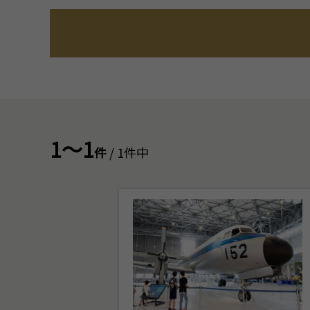
1～1
件
/ 1件中