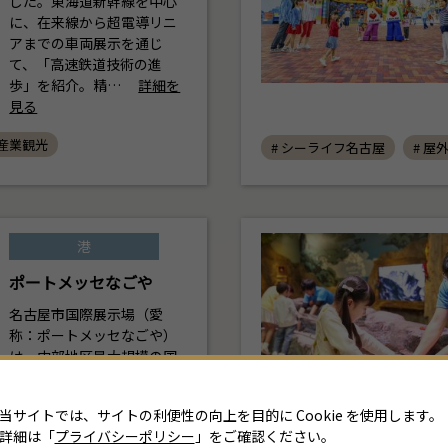
した。東海道新幹線を中心
に、在来線から超電導リニ
アまでの車両展示を通じ
て、「高速鉄道技術の進
歩」を紹介。精…
詳細を
見る
 産業観光
# シーライフ名古屋
# 屋
港
ポートメッセなごや
名古屋市国際展示場（愛
称：ポートメッセなごや）
は、中部地区最大規模の国
際見本市会場として、名古
屋市金城ふ頭に昭和48年に
当サイトでは、サイトの利便性の向上を目的に Cookie を使用します。
建設されま…
詳細を見る
詳細は「
プライバシーポリシー
」をご確認ください。