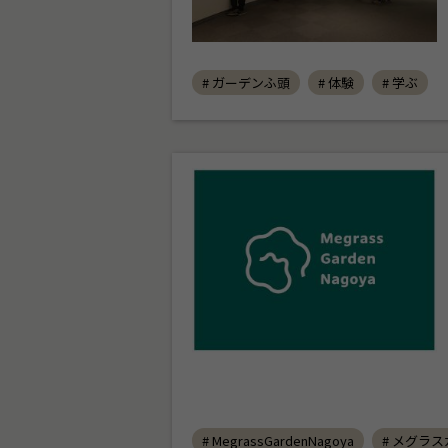
# ガーデンふ頭
# 体験
# 学ぶ
# MegrassGardenNagoya
# メグラ