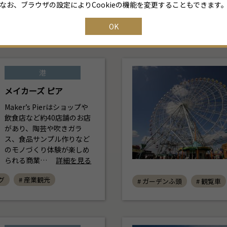
なお、ブラウザの設定によりCookieの機能を変更することもできます
ホール
# 大型展示場
# テーマパーク
# 水族館
# 展示場
OK
港
メイカーズ ピア
Maker’s Pierはショップや
飲食店など約40店舗のお店
があり、陶芸や吹きガラ
ス、食品サンプル作りなど
のモノづくり体験が楽しめ
られる商業…
詳細を見る
グ
# 産業観光
# ガーデンふ頭
# 観覧車