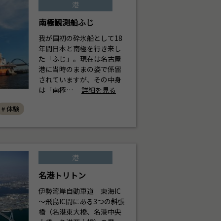
港
南極観測船ふじ
我が国初の砕氷船として18
年間日本と南極を行き来し
た「ふじ」。現在は名古屋
港に当時のままの姿で係留
されていますが、その中身
は「南極…
詳細を見る
# 体験
港
名港トリトン
伊勢湾岸自動車道 東海IC
～飛島IC間にある3つの斜張
橋（名港東大橋、名港中央