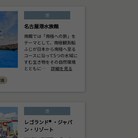
港
名古屋港水族館
南館では「南極への旅」を
テーマとして、南極観測船
ふじが日本から南極へ至る
コースに沿って5つの水域に
すむ生き物をその自然環境
とともに…
詳細を見る
ふ頭
港
レゴランド
®
・ジャパ
ン・リゾート