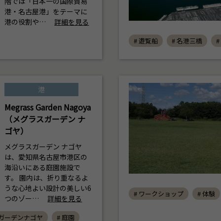
階では「日本一の国際貿易
港・名古屋港」をテーマに
港の役割や…
詳細を見る
# 遊覧船
# 名港三橋
#
港
Megrass Garden Nagoya
（メグラスガーデン ナ
ゴヤ）
メグラスガーデン ナゴヤ
は、愛知県名古屋市港区の
海沿いにある庭園施設で
す。 園内は、折り重なるよ
うな心地よい設計の美しい6
# ワークショップ
# 体験
つのゾー…
詳細を見る
スガーデンナゴヤ
# 庭園