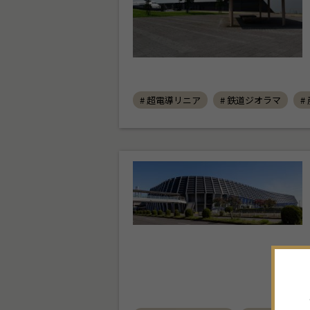
# 超電導リニア
# 鉄道ジオラマ
#