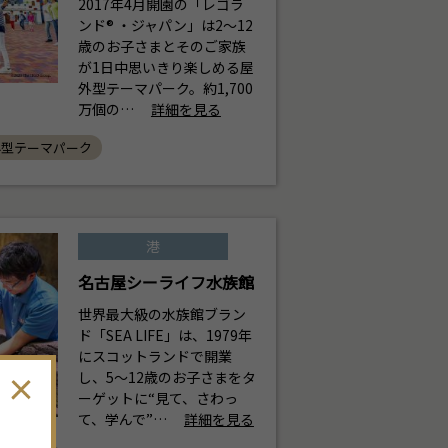
2017年4月開園の「レゴラ
ンド® ・ジャパン」は2～12
歳のお子さまとそのご家族
が1日中思いきり楽しめる屋
外型テーマパーク。約1,700
万個の…
詳細を見る
外型テーマパーク
港
名古屋シーライフ水族館
世界最大級の水族館ブラン
ド「SEA LIFE」は、1979年
にスコットランドで開業
し、5～12歳のお子さまをタ
ーゲットに“見て、さわっ
て、学んで”…
詳細を見る