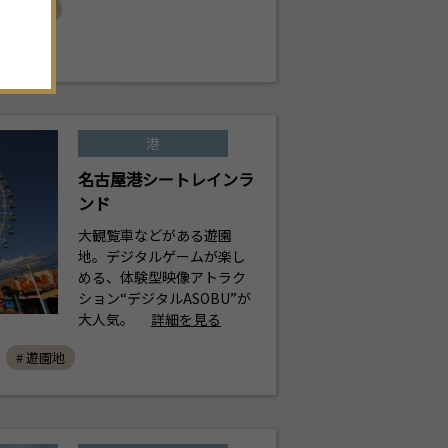
。
# 体験
港
名古屋港シートレインラ
ンド
大観覧車などがある遊園
地。デジタルゲームが楽し
める、体験型映像アトラク
ション“デジタルASOBU”が
大人気。
詳細を見る
# 遊園地