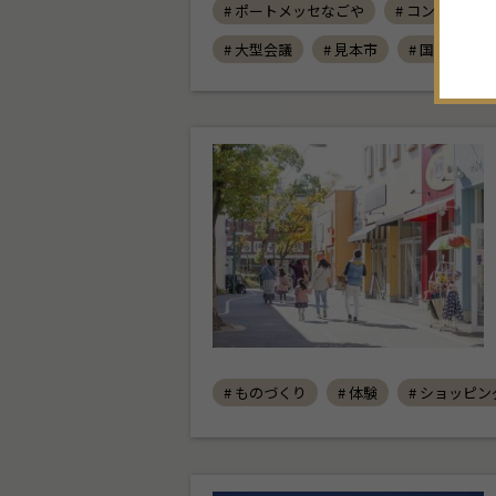
# ポートメッセなごや
# コンサート
# 大型会議
# 見本市
# 国際展示場
# ものづくり
# 体験
# ショッピン