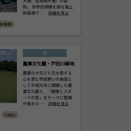
大橋、名港西大橋）の愛
称。 世界的規模を誇る海上
斜張橋で…
詳細を見る
 斜張橋
港
農業文化園・戸田川緑地
農業の大切さと花を愛する
心を育む市民憩いの施設と
して平成元年に開園した農
業文化園と、「健康とスポ
ーツの里」をテーマに整備
が進めら…
詳細を見る
# BBQ