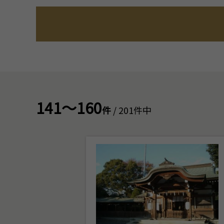
141～160
件
/ 201件中