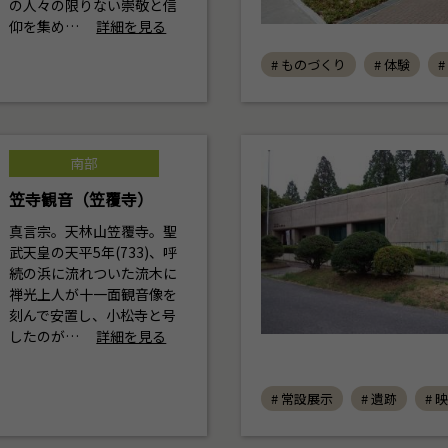
の人々の限りない崇敬と信
仰を集め…
詳細を見る
# ものづくり
# 体験
#
南部
笠寺観音（笠覆寺）
真言宗。天林山笠覆寺。聖
武天皇の天平5年(733)、呼
続の浜に流れついた流木に
禅光上人が十一面観音像を
刻んで安置し、小松寺と号
したのが…
詳細を見る
# 常設展示
# 遺跡
# 