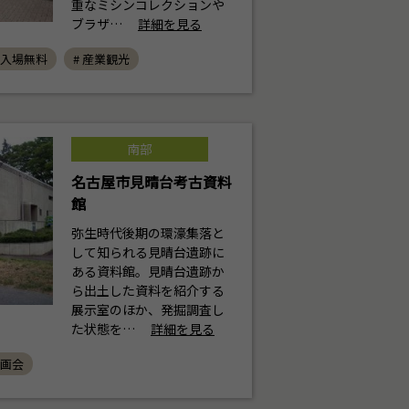
重なミシンコレクションや
ブラザ…
詳細を見る
 入場無料
# 産業観光
南部
名古屋市見晴台考古資料
館
弥生時代後期の環濠集落と
して知られる見晴台遺跡に
ある資料館。見晴台遺跡か
ら出土した資料を紹介する
展示室のほか、発掘調査し
た状態を…
詳細を見る
映画会