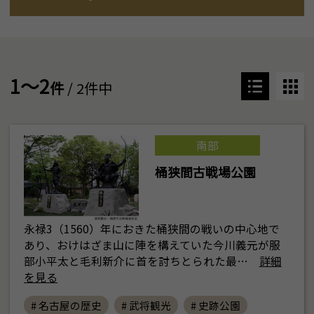
1～2
件
/ 2件中
南部
桶狭間古戦場公園
永禄3（1560）年におきた桶狭間の戦いの中心地で
あり、おけはざま山に陣を構えていた今川義元が服
部小平太と毛利新介に首を討ちとられた最…
詳細
を見る
# 名古屋の歴史
# 武将観光
# 史跡公園