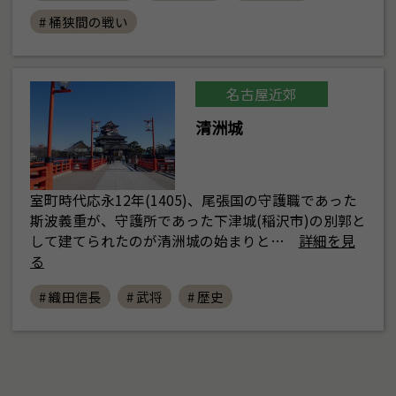
# 桶狭間の戦い
名古屋近郊
清洲城
室町時代応永12年(1405)、尾張国の守護職であった
斯波義重が、守護所であった下津城(稲沢市)の別郭と
して建てられたのが清洲城の始まりと…
詳細を見
る
# 織田信長
# 武将
# 歴史