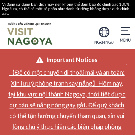
Vì đang sử dụng bản dịch máy nên không thể đảm bảo độ chính xác 100%.
Ngoài ra, có thể có một số phần như danh từ riêng không được dịch chính
xác.
NGôN NGữ
Important Notices
【Để có một chuyến đi thoải mái và an toàn:
Xin lưu ý phòng tránh say nắng】Hôm nay,
tại khu vực nội thành Nagoya, thời tiết được
dự báo sẽ nắng nóng gay gắt. Để quý khách
có thể tận hưởng chuyến tham quan, xin vui
lòng chú ý thực hiện các biện pháp phòng