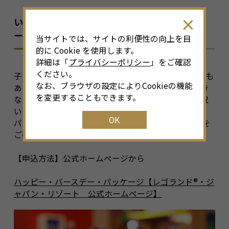
いましかできないバースデー体験！「ハッピ
ー・バースデー・パッケージ」
当サイトでは、サイトの利便性の向上を目
的に Cookie を使用します。
詳細は「
プライバシーポリシー
」をご確認
ください。
子どもたちにとって、1年の中でもビッグイベントでも
なお、ブラウザの設定によりCookieの機能
あるお誕生日。家族にとっても一生忘れることのでき
を変更することもできます。
ない特別な記念日を、レゴランド
®
・ジャパンでお祝
いしましょう！
OK
パッケージ内容、料金については公式ホームページを
ご確認ください。
【申込方法】公式ホームページから
ハッピー・バースデー・パッケージ【レゴランド®・ジ
ャパン・リゾート 公式ホームページ】