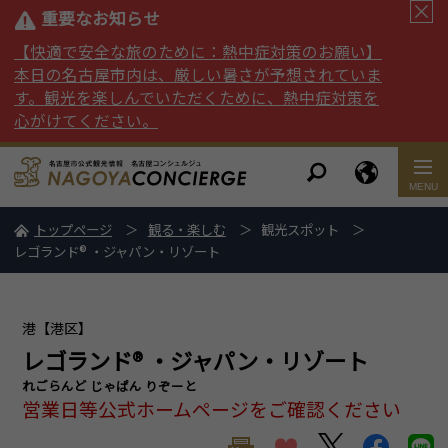
重要なお知らせ
【快適で安全な旅のために：熱中症対策のお願い】
本日の名古屋市内は、厳しい暑さが予想されていま
す。観光を楽しんでいただくために、熱中症対策を
心がけてください。
トップページ
観る・楽しむ
観光スポット
レゴランド
®
・ジャパン・リゾート
港【港区】
レゴランド
®
・ジャパン・リゾート
れごらんど じゃぱん りぞーと
営業日等公式ホームページをご確認ください