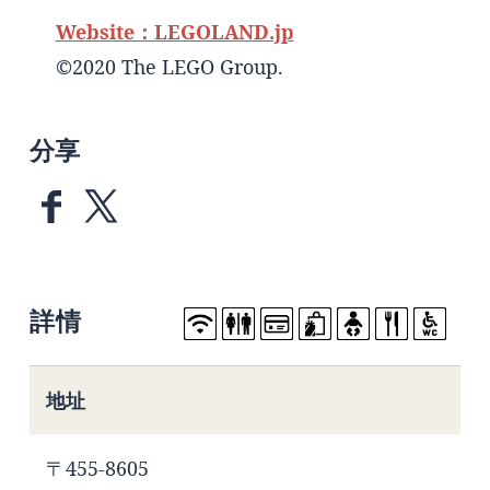
Website：LEGOLAND.jp
©2020 The LEGO Group.
分享
詳情
地址
〒455-8605