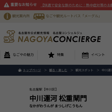
重要なお知らせ
【快適で安全な旅のために：熱中症対策のお
観光案内所
なごや観光ルートバス「メーグル」
なごやの魅力
特集
イベント
トップページ
観る・楽しむ
観光スポット
中川運
名古屋駅【中川区】
中川運河 松重閘門
なかがわうんが まつしげこうもん