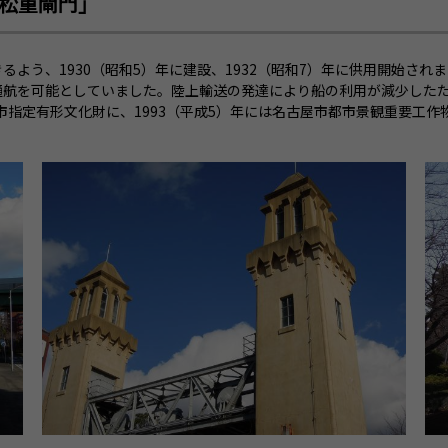
松重閘門」
よう、1930（昭和5）年に建設、1932（昭和7）年に供用開始さ
航を可能としていました。陸上輸送の発達により船の利用が減少したため
屋市指定有形文化財に、1993（平成5）年には名古屋市都市景観重要工