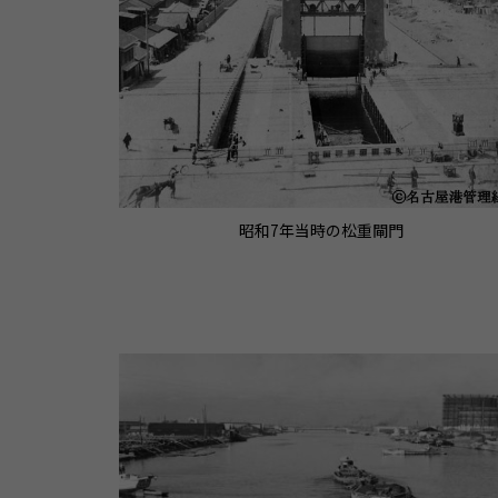
昭和7年当時の松重閘門