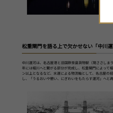
松重閘門を語る上で欠かせない「中川運
中川運河は、名古屋港と旧国鉄笹島貨物駅（現ささしまライ
年には堀川へと繋がる部分が完成し、松重閘門によって堀川
ン以上となるなど、水運による物流軸として、名古屋の
し、「うるおいや憩い、にぎわいをもたらす運河」へと