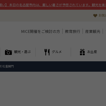
願い】 本日の名古屋市内は、厳しい暑さが予想されています。観光を楽
お気
MICE開催をご検討の方
教育旅行
産業観光
観光・遊ぶ
グルメ
お土産
河 松重閘門