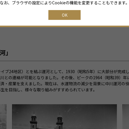
なお、ブラウザの設定によりCookieの機能を変更することもできます
OK
河」
ブ24地区）とを結ぶ運河として、1930（昭和5年）に大部分が完成し
との連絡が可能となりました。その後、ピークの1964（昭和39）年に
経済・産業を支えました。現在は、水運物流の減少を背景に中川運河の
再生を目指し、様々な取り組みがすすめられています。