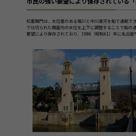
市民の強い要望により保存されている「
松重閘門は、水位差のある堀川と中川運河を船で通航できる
で仕切られた閘室内の水位を上下に調整することで船の通
要望により保存されており、1986（昭和61）年に名古