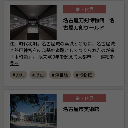
栄・伏見
名古屋刀剣博物館 名
古屋刀剣ワールド
江戸時代初期。名古屋城の築城とともに、名古屋城
と熱田神宮を結ぶ基幹道路としてつくられたのが栄
「本町通」。 以来400年を超えて大都市…
詳細を
見る
# 刀剣
# 歴史
# 浮世絵
# 博物館
栄・伏見
名古屋市美術館