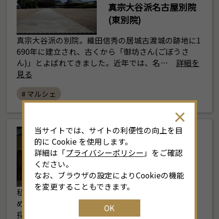
真宗大谷派名古屋別院
(東別院)
真宗大谷派の別院。織田信秀の居城古渡城の跡地に1
690年に建立され、古くから「御坊さん(ごぼうさ
ん)」とよばれてきました。近年では、名…
詳細を
見る
# マルシェ
当サイトでは、サイトの利便性の向上を目
栄・伏見
的に Cookie を使用します。
でんきの科学館
詳細は「
プライバシーポリシー
」をご確認
ください。
なお、ブラウザの設定によりCookieの機能
を変更することもできます。
私たちの暮らしに欠かすことができない電気をはじ
め、環境やエネルギーについてさまざまな角度から
OK
探る「展示室」と、科学のふしぎを解き…
詳細を