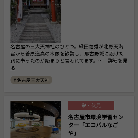
名古屋の三大天神社のひとつ。織田信秀が北野天満
宮から菅原道真の木像を歓請し、那古野城に設けた
祠に奉ったのが始まりと言われてます。…
詳細を見
る
# 名古屋三大天神
栄・伏見
名古屋市環境学習セン
ター「エコパルなご
や」