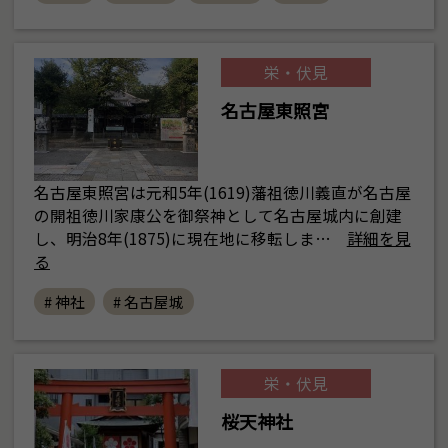
栄・伏見
名古屋東照宮
名古屋東照宮は元和5年(1619)藩祖徳川義直が名古屋
の開祖徳川家康公を御祭神として名古屋城内に創建
し、明治8年(1875)に現在地に移転しま…
詳細を見
る
# 神社
# 名古屋城
栄・伏見
桜天神社