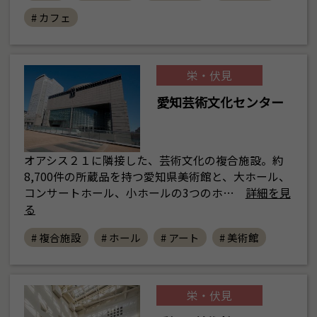
# カフェ
栄・伏見
愛知芸術文化センター
オアシス２１に隣接した、芸術文化の複合施設。約
8,700件の所蔵品を持つ愛知県美術館と、大ホール、
コンサートホール、小ホールの3つのホ…
詳細を見
る
# 複合施設
# ホール
# アート
# 美術館
栄・伏見