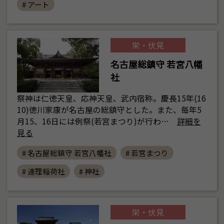
# アート
栄・伏見
名古屋総鎮守 若宮八幡
社
祭神は仁徳天皇、応神天皇、武内宿称。慶長15年(16
10)徳川家康が名古屋の総鎮守とした。また、毎年5
月15、16日には例祭(若宮まつり)が行わ…
詳細を
見る
# 名古屋総鎮守 若宮八幡社
# 若宮まつり
# 連理稲荷社
# 神社
栄・伏見