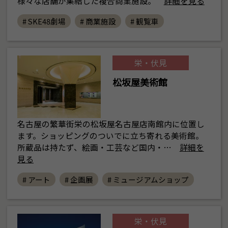
様々な店舗が集結した複合商業施設。
詳細を見る
# SKE48劇場
# 商業施設
# 観覧車
栄・伏見
松坂屋美術館
名古屋の繁華街栄の松坂屋名古屋店南館内に位置し
ます。ショッピングのついでに立ち寄れる美術館。
所蔵品は持たず、絵画・工芸など国内・…
詳細を
見る
# アート
# 企画展
# ミュージアムショップ
栄・伏見