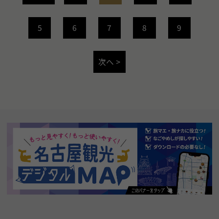
5
6
7
8
9
次へ >