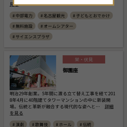
見る
# 中部電力
# 名古屋観光
# 子どもとおでかけ
# 無料施設
# オームシアター
# サイエンスプラザ
栄・伏見
御園座
明治29年創業。5年間に渡る立て替え工事を経て201
8年4月に40階建てタワーマンションの中に新装開
場。伝統と革新が融合する現代的な姿へと…
詳細
を見る
# 演劇
# 歌舞伎
# ホール
# 伝統