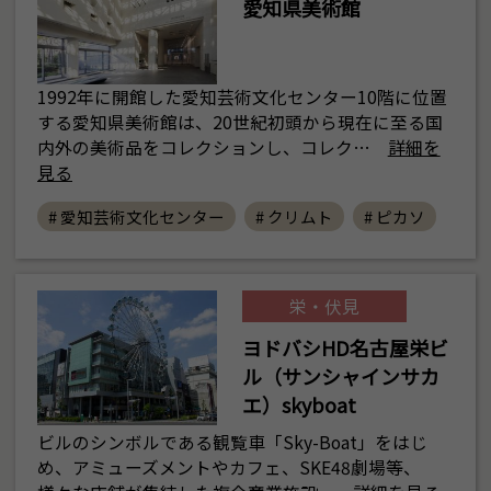
愛知県美術館
1992年に開館した愛知芸術文化センター10階に位置
する愛知県美術館は、20世紀初頭から現在に至る国
内外の美術品をコレクションし、コレク…
詳細を
見る
# 愛知芸術文化センター
# クリムト
# ピカソ
栄・伏見
ヨドバシHD名古屋栄ビ
ル（サンシャインサカ
エ）skyboat
ビルのシンボルである観覧車「Sky-Boat」をはじ
め、アミューズメントやカフェ、SKE48劇場等、