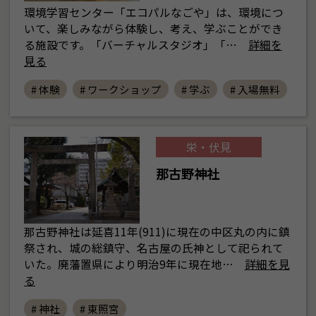
環境学習センター「エコパルなごや」は、環境につ
いて、楽しみながら体験し、考え、学ぶことができ
る施設です。「バーチャルスタジオ」「…
詳細を
見る
# 体験
# ワークショップ
# 学ぶ
# 入場無料
栄・伏見
那古野神社
那古野神社は延喜11年(911)に現在の中区丸の内に鎮
祭され、城の総鎮守、名古屋の氏神として祀られて
いた。廃藩置県により明治9年に現在地…
詳細を見
る
# 神社
# 東照宮