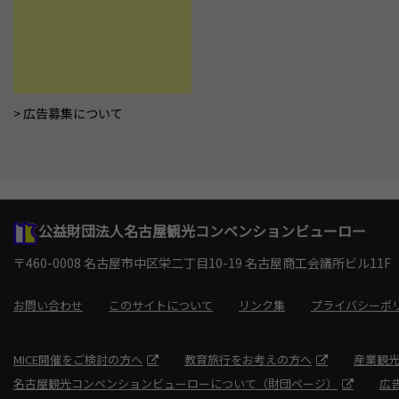
広告募集について
公益財団法人名古屋観光コンベンションビューロー
〒460-0008 名古屋市中区栄二丁目10-19
名古屋商工会議所ビル11F
お問い合わせ
このサイトについて
リンク集
プライバシーポ
MICE開催をご検討の方へ
教育旅行をお考えの方へ
産業観
名古屋観光コンベンションビューローについて（財団ページ）
広