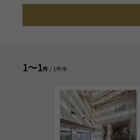
1～1
件
/ 1件中