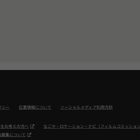
リシー
位置情報について
ソーシャルメディア利用方針
光をお考えの方へ
なごや・ロケーション・ナビ（フィルムコミッショ
告募集について