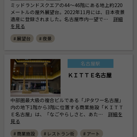
ミッドランドスクエアの44～46階にある地上約220
メートルの屋外展望台。2022年11月には、日本夜景
遺産に登録されました。名古屋市内一望で…
詳細
を見る
# 展望台
# 夜景
名古屋駅
ＫＩＴＴＥ名古屋
中部圏最大級の複合ビルである「JPタワー名古屋」
内の地下1階から3階に位置する商業施設「ＫＩＴＴ
Ｅ名古屋」は、「なごやらしさと、あた…
詳細を
見る
# 商業施設
# レストラン街
# アート