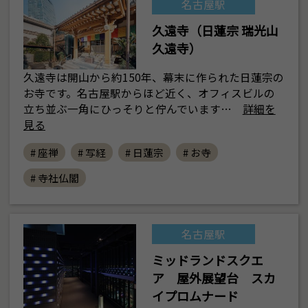
名古屋駅
久遠寺（日蓮宗 瑞光山
久遠寺）
久遠寺は開山から約150年、幕末に作られた日蓮宗の
お寺です。名古屋駅からほど近く、オフィスビルの
立ち並ぶ一角にひっそりと佇んでいます…
詳細を
見る
# 座禅
# 写経
# 日蓮宗
# お寺
# 寺社仏閣
名古屋駅
ミッドランドスクエ
ア 屋外展望台 スカ
イプロムナード