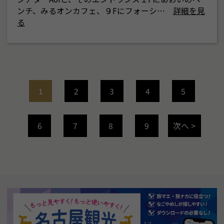
ンチ、みるオンカフェ、９Fにフォーシ…
詳細を見
る
1
2
3
4
5
6
7
8
9
次へ >