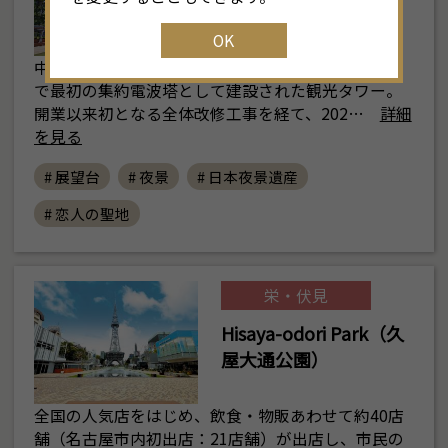
OK
中部電力 MIRAI TOWERは昭和29（1954）年に日本
で最初の集約電波塔として建設された観光タワー。
開業以来初となる全体改修工事を経て、202…
詳細
を見る
# 展望台
# 夜景
# 日本夜景遺産
# 恋人の聖地
栄・伏見
Hisaya-odori Park（久
屋大通公園）
全国の人気店をはじめ、飲食・物販あわせて約40店
舗（名古屋市内初出店：21店舗）が出店し、市民の