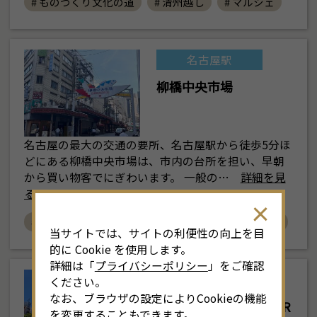
# ものづくり文化の道
# 清州越し
# マルシェ
名古屋駅
柳橋中央市場
名古屋の最大の交通の要所、名古屋駅から徒歩5分ほ
どにある柳橋中央市場は、市内の台所を担い、早朝
から買い物客でにぎわいます。 一般の…
詳細を見
る
# グルメ
# 食べ歩き
# ショッピング
# 体験
当サイトでは、サイトの利便性の向上を目
的に Cookie を使用します。
詳細は「
プライバシーポリシー
」をご確認
栄・伏見
ください。
なお、ブラウザの設定によりCookieの機能
中部電力 MIRAI TOWER
を変更することもできます。