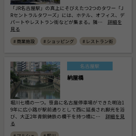
「JR名古屋駅」の真上にそびえたつ2つのタワー「J
Rセントラルタワーズ」には、ホテル、オフィス、デ
パートやレストラン街などが集まる。隣…
詳細を
見る
# 商業施設
# ショッピング
# レストラン街
名古屋駅
納屋橋
堀川七橋の一つ。笹島に名古屋停車場ができた明治1
9年に広小路が駅前通りとして西に延長され脚光を浴
び、大正2年青銅鋳鉄の欄干を持つ橋に…
詳細を見
る
# マルシェ
# 堀川