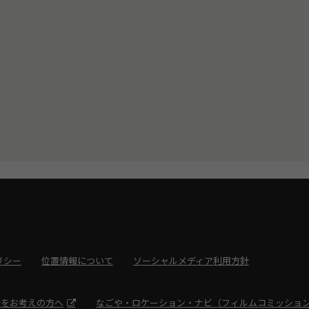
リシー
位置情報について
ソーシャルメディア利用方針
光をお考えの方へ
なごや・ロケーション・ナビ（フィルムコミッショ