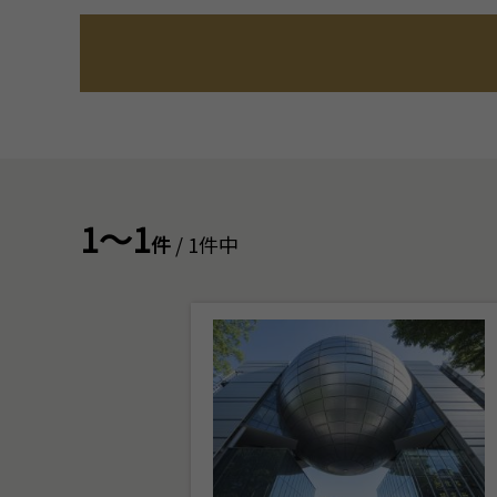
1～1
件
/ 1件中