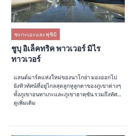
ซะกะเอะและฟุชิมิ
ชูบุ อิเล็คทริค พาวเวอร์ มิไร
ทาวเวอร์
แลนด์มาร์คแห่งใหม่ของนาโกย่า มองออกไป
ยังทิวทัศน์ที่อยู่ไกลสุดลูกหูลูกตาของภูเขาต่างๆ
ทั้งภูเขาอนทาเกะและภูเขาฮาคุซัน รวมถึงทัศ…
ดูเพิ่มเติม