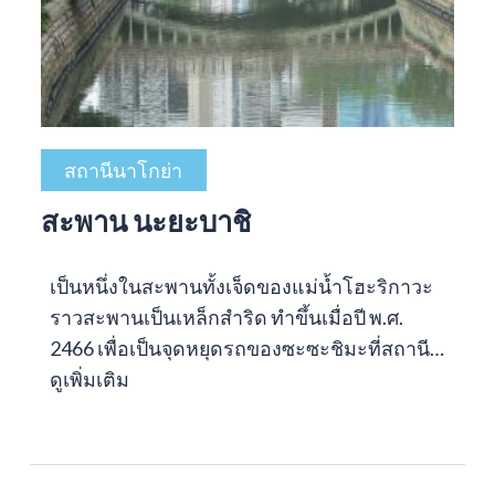
สถานีนาโกย่า
สะพาน นะยะบาชิ
เป็นหนึ่งในสะพานทั้งเจ็ดของแม่น้ำโฮะริกาวะ
ราวสะพานเป็นเหล็กสำริด ทำขึ้นเมื่อปี พ.ศ.
2466 เพื่อเป็นจุดหยุดรถของซะซะชิมะที่สถานี…
ดูเพิ่มเติม