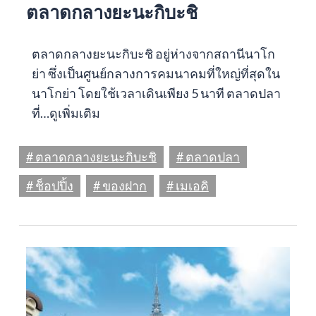
ตลาดกลางยะนะกิบะชิ
ตลาดกลางยะนะกิบะชิ อยู่ห่างจากสถานีนาโก
ย่า ซึ่งเป็นศูนย์กลางการคมนาคมที่ใหญ่ที่สุดใน
นาโกย่า โดยใช้เวลาเดินเพียง 5 นาที ตลาดปลา
ที่…
ดูเพิ่มเติม
# ตลาดกลางยะนะกิบะชิ
# ตลาดปลา
# ช็อปปิ้ง
# ของฝาก
# เมเอคิ