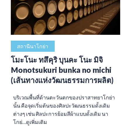
สถานีนาโกย่า
โมะโนะ ทสึคุริ บุนคะ โนะ มิจิ
Monotsukuri bunka no michi
(เส้นทางแห่งวัฒนธรรมการผลิต)
บริเวณพื้นที่ด้านตะวันตกของปราสาทยาโกย่า
นั้น คือจุดเริ่มต้นของศิลปะวัฒนธรรมดั้งเดิม
ต่างๆ เช่น ศิลปะการย้อมสีผ้าแบบดั้งเดิม นา
โกย่…
ดูเพิ่มเติม