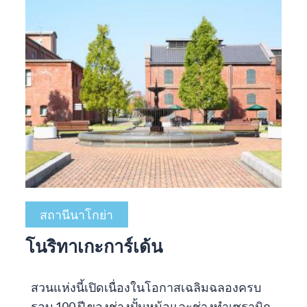
สถานีนาโกย่า
โนริทาเกะการ์เด้น
สวนแห่งนี้เปิดเนื่องในโอกาสเฉลิมฉลองครบ
รอบ 100 ปี ของช่างปั้นหม้อและช่างทำเซรามิก