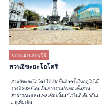
ซะกะเอะและฟุชิมิ
สวนฮิซะยะโอโดริ
สวนฮิซะยะโอโดริ ได้เปิดขึ้นอีกครั้งในฤดูใบไม้
ร่วงปี 2020 โดยเป็นการรวมกันของทั้งสวน
สาธารณะและแหล่งช็อปปิ้งมาไว้ในที่เดียวกัน!
…
ดูเพิ่มเติม