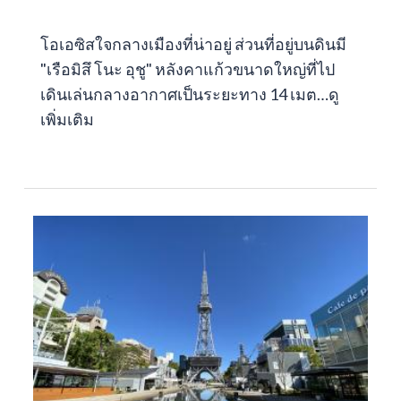
โอเอซิสใจกลางเมืองที่น่าอยู่ ส่วนที่อยู่บนดินมี
"เรือมิสึ โนะ อุชู" หลังคาแก้วขนาดใหญ่ที่ไป
เดินเล่นกลางอากาศเป็นระยะทาง 14 เมต…
ดู
เพิ่มเติม