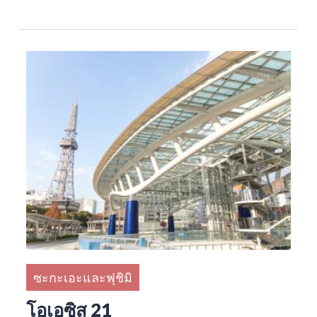
ซะกะเอะและฟุชิมิ
โอเอซิส 21