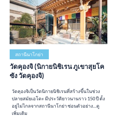
สถานีนาโกย่า
วัดคุองจิ (นิกายนิชิเรน ภูเขาสุยโค
ซัง วัดคุองจิ)
วัดคุองจิเป็นวัดนิกายนิชิเรนที่สร้างขึ้นในช่วง
ปลายสมัยเอโดะ มีประวัติยาวนานราว 150 ปี ตั้ง
อยู่ไม่ไกลจากสถานีนาโกย่า ซ่อนตัวอย่าง…
ดู
เพิ่มเติม