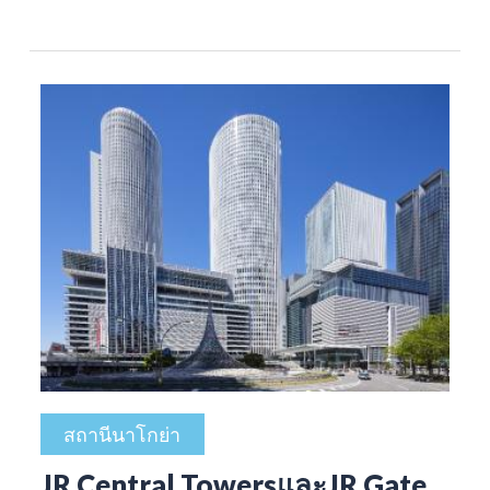
สถานีนาโกย่า
JR Central TowersและJR Gate