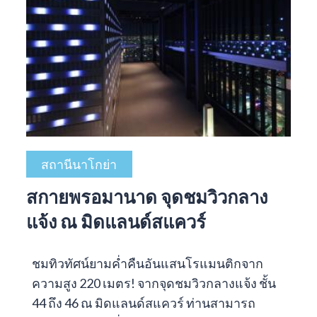
สถานีนาโกย่า
สกายพรอมานาด จุดชมวิวกลาง
แจ้ง ณ มิดแลนด์สแควร์
ชมทิวทัศน์ยามค่ำคืนอันแสนโรแมนติกจาก
ความสูง 220 เมตร! จากจุดชมวิวกลางแจ้ง ชั้น
44 ถึง 46 ณ มิดแลนด์สแควร์ ท่านสามารถ