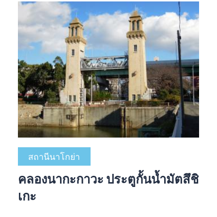
สถานีนาโกย่า
คลองนากะกาวะ ประตูกั้นน้ำมัตสึชิ
เกะ