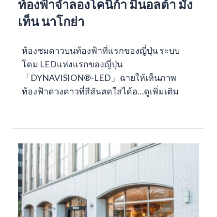
ท้องฟ้าจำลองโคนิก้า มินอลต้า มัง
เท็น นาโกย่า
ห้องชมดาวบนท้องฟ้าที่แรกของญี่ปุ่น ระบบ
โดม LEDแห่งแรกของญี่ปุ่น
「DYNAVISION®-LED」ฉายให้เห็นภาพ
ท้องฟ้าดวงดาวที่สีสันสดใสได้อ…
ดูเพิ่มเติม