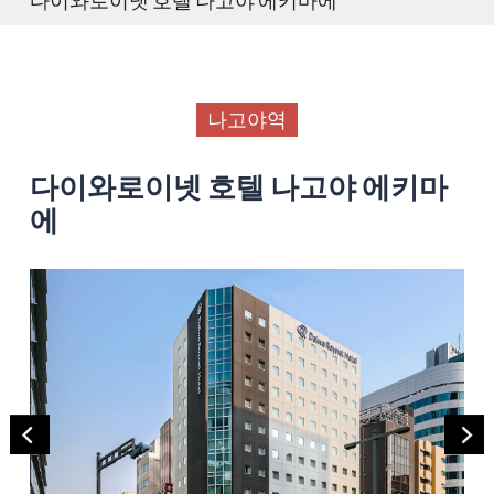
나고야역
다이와로이넷 호텔 나고야 에키마
에