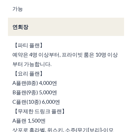
가능
연회장
【파티 플랜】
예약은 4명 이상부터, 프라이빗 룸은 10명 이상
부터 가능합니다.
【요리 플랜】
A플랜(8종) 4,000엔
B플랜(9종) 5,000엔
C플랜(10종) 6,000엔
【무제한 드링크 플랜】
A플랜 1,500엔
삿포로 흑라벨, 위스키, 소주(무기[보리]·이모