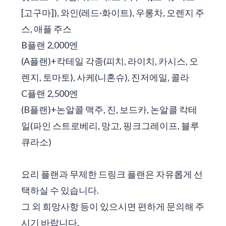
[고구마]), 와인(레드·화이트), 우롱차, 오렌지 주
스, 애플 주스
B플랜 2,000엔
(A플랜)+칵테일 각종(피치, 라이치, 카시스, 오
렌지, 토마토), 사케(니혼슈), 진저에일, 콜라
C플랜 2,500엔
(B플랜)+논알콜 맥주, 진, 보드카, 논알콜 칵테
일(파인 스트로베리, 망고, 핑크그레이프, 블루
큐라소)
요리 플랜과 무제한 드링크 플랜은 자유롭게 선
택하실 수 있습니다.
그 외 희망사항 등이 있으시면 편하게 문의해 주
시기 바랍니다.