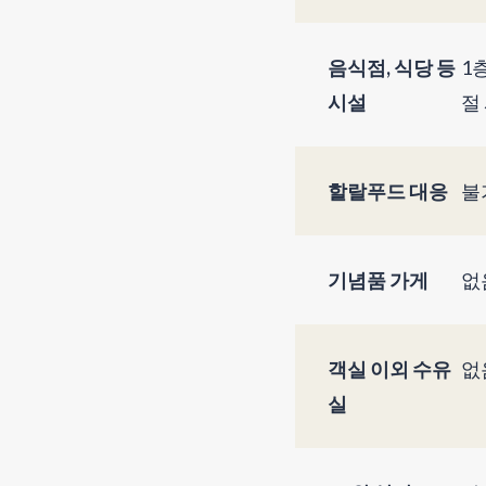
음식점, 식당 등
1층
시설
절
할랄푸드 대응
불
기념품 가게
없
객실 이외 수유
없
실