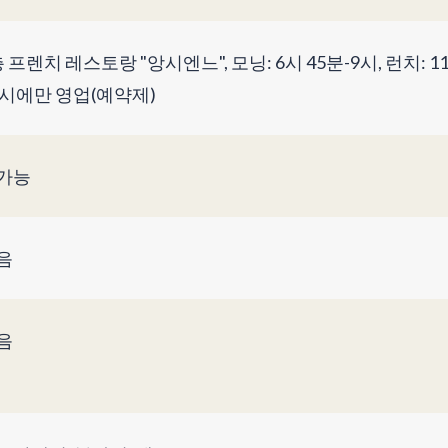
 프렌치 레스토랑 "앙시엔느", 모닝: 6시 45분-9시, 런치: 11
 시에만 영업(예약제)
가능
음
음