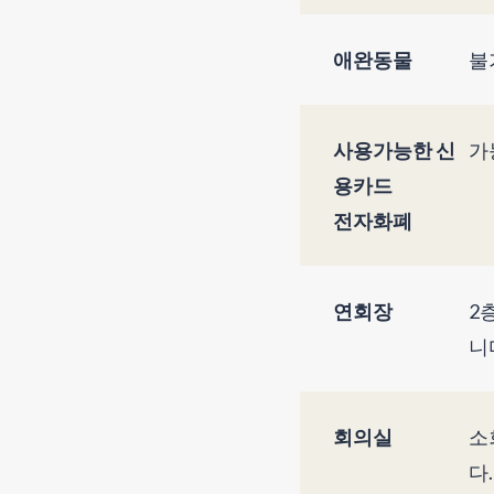
애완동물
불
사용가능한 신
가
용카드
전자화폐
연회장
2
니다
회의실
소
다.