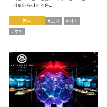
기토와 유리의 역동...
동부
# 도기
# 자기
# 추천