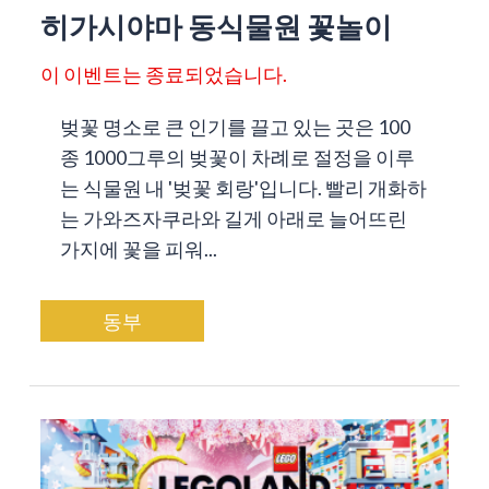
히가시야마 동식물원 꽃놀이
이 이벤트는 종료되었습니다.
벚꽃 명소로 큰 인기를 끌고 있는 곳은 100
종 1000그루의 벚꽃이 차례로 절정을 이루
는 식물원 내 '벚꽃 회랑'입니다. 빨리 개화하
는 가와즈자쿠라와 길게 아래로 늘어뜨린
가지에 꽃을 피워...
동부