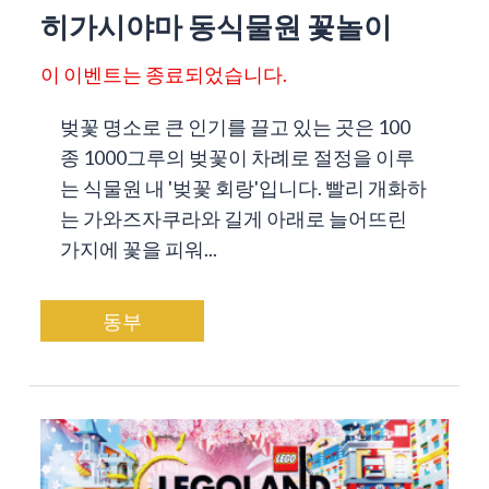
히가시야마 동식물원 꽃놀이
이 이벤트는 종료되었습니다.
벚꽃 명소로 큰 인기를 끌고 있는 곳은 100
종 1000그루의 벚꽃이 차례로 절정을 이루
는 식물원 내 '벚꽃 회랑'입니다. 빨리 개화하
는 가와즈자쿠라와 길게 아래로 늘어뜨린
가지에 꽃을 피워...
동부